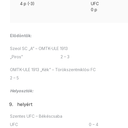
4 p (-3)
UF
0 p
Elődöntők:
Szeol SC „A” – OMTK-ULE 1913
„Piros” 2 – 3
OMTK-ULE 1913 „Kék” – Törökszentmiklósi FC
2 – 5
Helyosztók:
helyért
Szentes UFC – Békéscsaba
UFC 0 – 4