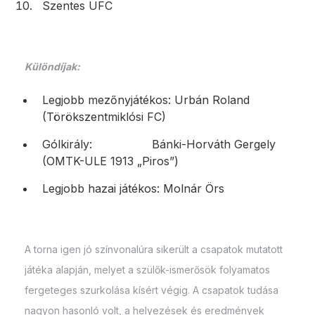
Szentes UFC
Különdíjak:
Legjobb mezőnyjátékos: Urbán Roland
(Törökszentmiklósi FC)
Gólkirály: Bánki-Horváth Gergely
(OMTK-ULE 1913 „Piros”)
Legjobb hazai játékos: Molnár Örs
A torna igen jó színvonalúra sikerült a csapatok mutatott
játéka alapján, melyet a szülők-ismerősök folyamatos
fergeteges szurkolása kísért végig. A csapatok tudása
nagyon hasonló volt, a helyezések és eredmények