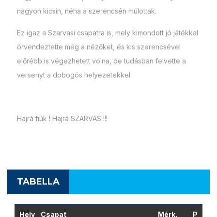
nagyon kicsin, néha a szerencsén múlottak.
Ez igaz a Szarvasi csapatra is, mely kimondott jó játékkal
örvendeztette meg a nézőket, és kis szerencsével
előrébb is végezhetett volna, de tudásban felvette a
versenyt a dobogós helyezetekkel.
Hajrá fiúk ! Hajrá SZARVAS !!!
TABELLA
Hely
Csapat
Mérk.
P