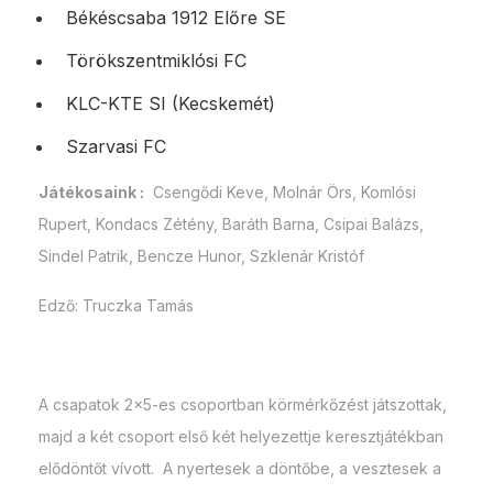
Békéscsaba 1912 Előre SE
Törökszentmiklósi FC
KLC-KTE SI (Kecskemét)
Szarvasi FC
Játékosaink :
Csengődi Keve, Molnár Örs, Komlósi
Rupert, Kondacs Zétény, Baráth Barna, Csipai Balázs,
Sindel Patrik, Bencze Hunor, Szklenár Kristóf
Edző: Truczka Tamás
A csapatok 2×5-es csoportban körmérkőzést játszottak,
majd a két csoport első két helyezettje keresztjátékban
elődöntőt vívott. A nyertesek a döntőbe, a vesztesek a