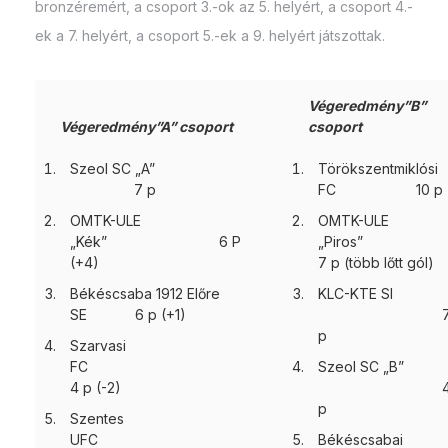
bronzéremért, a csoport 3.-ok az 5. helyért, a csoport 4.-
ek a 7. helyért, a csoport 5.-ek a 9. helyért játszottak.
Végeredmény”B”
Végeredmény”A” csoport
csoport
Szeol SC „A”
Törökszentmiklósi
7 p
FC 10 p
OMTK-ULE
OMTK-ULE
„Kék” 6 P
„Piros
(+4)
7 p (több lőtt gól)
Békéscsaba 1912 Előre
KLC-KTE SI
SE 6 p (+1)
p
Szarvasi
FC
Szeol SC „B”
4 p (-2)
p
Szentes
UFC
Békéscsabai