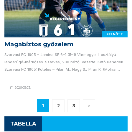
FELNŐTT
Magabiztos győzelem
Szarvasi FC 1905 – Jamina SE 6–1 (5–1) Vármegyei I. osztályú
labdarúgó-mérkőzés. Szarvas, 200 néző. Vezette: Kató Benedek.
Szarvasi FC 1905: Köteles – Pilán M., Nagy S., Pilán R. (Molnár…
2026.05.03.
1
2
3
›
TABELLA