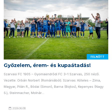
FELNŐTT
Győzelem, érem- és kupaátadás!
Szarvasi FC 1905 – Gyomaendrődi FC 3–1 Szarvas, 250 néző.
Vezette: Orbán Norbert (Romániából). Szarvas: Köteles – Zima,
Magyar, Pilán R., Bódai (Simon), Barna (Bojtos), Kepenyes (Nagy
S.), Steinmacher, Molnár…
2026.06.08.