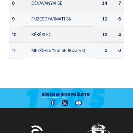
DÉVAVÁNYAI SE
8
14
7
FÜZESGYARMATI SK
9
12
6
BÉKÉSI FC
10
13
4
MEZŐHEGYESI SE (Kizárva)
11
0
0