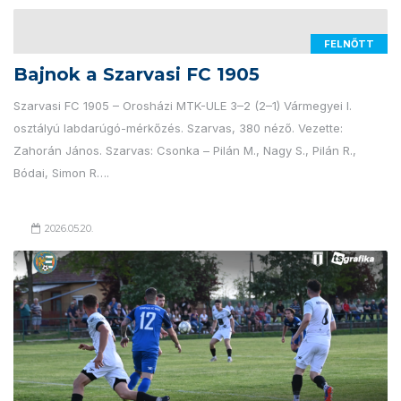
FELNŐTT
Bajnok a Szarvasi FC 1905
Szarvasi FC 1905 – Orosházi MTK-ULE 3–2 (2–1) Vármegyei I.
osztályú labdarúgó-mérkőzés. Szarvas, 380 néző. Vezette:
Zahorán János. Szarvas: Csonka – Pilán M., Nagy S., Pilán R.,
Bódai, Simon R….
2026.05.20.