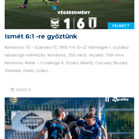
FELNŐTT
Ismét 6:1 -re győztünk
Kondorosi TE – Szarvasi FC 1905 1–6 (0–2) Vármegyei I. osztályú
labdarúgó-mérkőzés. Kondoros, 350 néző. Vezette: Tóth Imre.
Kondoros: Kollár – Czvalinga Á. (Szász Albert), Csicsely (Buzás),
Vízkeleti, Gedó, Szász…
2026.05.10.