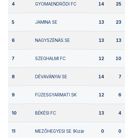
GYOMAENDRŐDI FC
4
14
25
JAMINA SE
5
13
23
NAGYSZÉNÁS SE
6
13
13
SZEGHALMI FC
7
12
10
DÉVAVÁNYAI SE
8
14
7
FÜZESGYARMATI SK
9
12
6
BÉKÉSI FC
10
13
4
MEZŐHEGYESI SE (Kizárva)
11
0
0