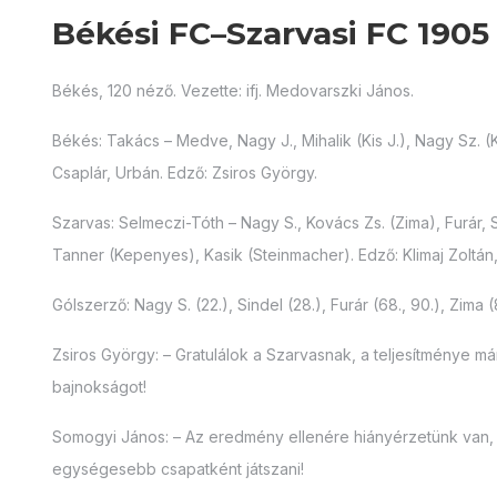
Békési FC–Szarvasi FC 1905 
Békés, 120 néző. Vezette: ifj. Medovarszki János.
Békés: Takács – Medve, Nagy J., Mihalik (Kis J.), Nagy Sz. (K
Csaplár, Urbán. Edző: Zsiros György.
Szarvas: Selmeczi-Tóth – Nagy S., Kovács Zs. (Zima), Furár, 
Tanner (Kepenyes), Kasik (Steinmacher). Edző: Klimaj Zoltá
Gólszerző: Nagy S. (22.), Sindel (28.), Furár (68., 90.), Zima 
Zsiros György: – Gratulálok a Szarvasnak, a teljesítménye má
bajnokságot!
Somogyi János: – Az eredmény ellenére hiányérzetünk van,
egységesebb csapatként játszani!