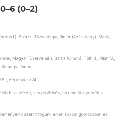
0–6 (0–2)
ardos I.), Balázs, Rózsavölgyi, Rigler (Apáti-Nagy), Marik,
Sindel, Magyar (Cservenák), Barna (Simon), Tóth B., Pilán M.,
n, Somogyi János.
(88.), Kepenyes (74.).
r NB III.-at idézte, meglepődnék, ha nem ők nyernék a
 reményeink szerint fogunk ennél sokkal gyorsabban és