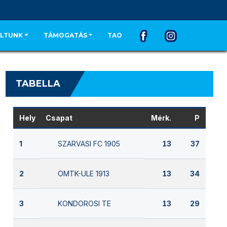
LTUNK
TÁMOGATÁS
TAO
TABELLA
Hely
Csapat
Mérk.
P
SZARVASI FC 1905
1
13
37
OMTK-ULE 1913
2
13
34
KONDOROSI TE
3
13
29