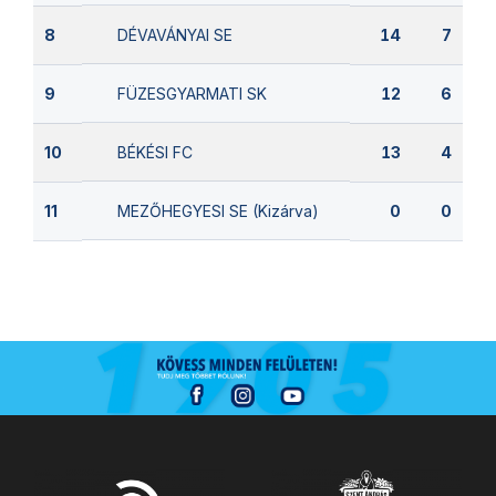
DÉVAVÁNYAI SE
8
14
7
FÜZESGYARMATI SK
9
12
6
BÉKÉSI FC
10
13
4
MEZŐHEGYESI SE (Kizárva)
11
0
0