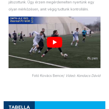
játszottunk. Úgy érzem megérdemelten nyertünk egy
olyan mérkőzésen, amit végig tudtunk kontrollálni.
Fotó Kovács Bence/
Videó: Kondacs Dávid
TABELLA