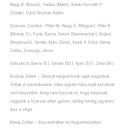
Nagy B. (Bónus), Halász (Mátó), Bánki-Horváth P.
(Zsilák). Edző: Bodzás Ádám.
Szarvas: Csonka – Pilán M., Nagy S. (Magyar), Pilán R.
(Molnár Ö.), Furár, Barna, Simon (Steinmacher), Bojtos
(Kepenyes), Sindel, Ilyés (Zima), Kasik Á. Edző: Klimaj
Zoltán, Somogyi János.
Gólszerző: Barna (5.), Sindel (50.), Ilyés (57.), Zima (91.).
Bodzás Ádám: – Sikerült megvernünk saját magunkat.
Voltak jó periódusaink, több egyéni hiba miatt kerültünk
vert helyzetbe. Amíg nem hisszük el, hogy képesek
vagyunk a Szarvas ellen győzni, addig mindig ugyanez
lesz a vége.
Klimaj Zoltán: – Koncentráltan és fegyelmezetten