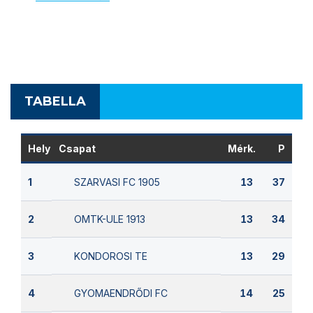
TABELLA
Hely
Csapat
Mérk.
P
SZARVASI FC 1905
1
13
37
OMTK-ULE 1913
2
13
34
KONDOROSI TE
3
13
29
GYOMAENDRŐDI FC
4
14
25