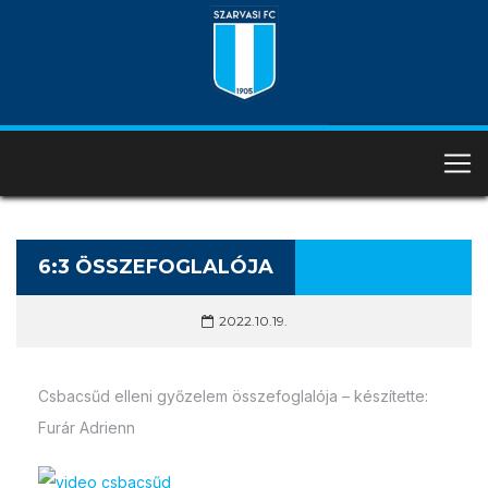
6:3 ÖSSZEFOGLALÓJA
2022.10.19.
Csbacsűd elleni győzelem összefoglalója – készítette:
Furár Adrienn