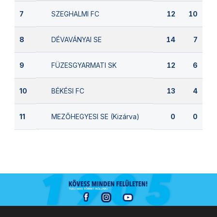
SZEGHALMI FC
7
12
10
DÉVAVÁNYAI SE
8
14
7
FÜZESGYARMATI SK
9
12
6
BÉKÉSI FC
10
13
4
MEZŐHEGYESI SE (Kizárva)
11
0
0