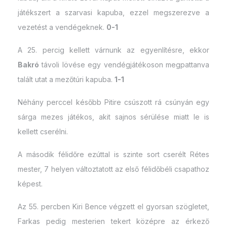
játékszert a szarvasi kapuba, ezzel megszerezve a
vezetést a vendégeknek.
0-1
A 25. percig kellett várnunk az egyenlítésre, ekkor
Bakró
távoli lövése egy vendégjátékoson megpattanva
talált utat a mezőtúri kapuba.
1-1
Néhány perccel később Pitire csúszott rá csúnyán egy
sárga mezes játékos, akit sajnos sérülése miatt le is
kellett cserélni.
A második félidőre ezúttal is szinte sort cserélt Rétes
mester, 7 helyen változtatott az első félidőbéli csapathoz
képest.
Az 55. percben Kiri Bence végzett el gyorsan szögletet,
Farkas pedig mesterien tekert középre az érkező