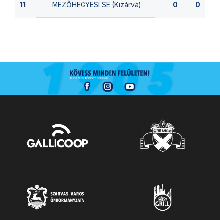
MEZŐHEGYESI SE (Kizárva)
11
0
0