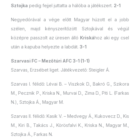
Sztojka
pedig fejjel juttatta a hálóba a játékszert.
2-1
Negyedórával a vége előtt Magyar húzott el a jobb
szélen, majd kényszerítőzött Sztojkával és végül
középre passzolt az üresen álló
Kriská
hoz aki egy csel
után a kapuba helyezte a labdát.
3-1
Szarvasi FC – Mezőtúri AFC 3-1 (1-1)
Szarvas, Erzsébet liget. Játékvezető: Steigler Á.
Szarvas I. félidő: Lévai B. – Viszkok D., Bakró G., Szikora
M., Pecznik P., Kriska N., Murvai D., Zima D., Piti L. (Farkas
N.), Sztojka Á., Magyar M.
Szarvas II. félidő: Kasik V. – Medvegy Á., Kukovecz D., Kis
M., Kiri B., Takács J., Körösfalvi K., Kriska N., Magyar M.,
Sztojka Á., Farkas N.