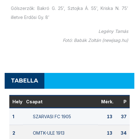
Gólszerzők: Bakró G. 25’, Sztojka Á. 55’, Kriska N. 75’
illetve Erdősi Gy. 8’
Legény Tamás
Fotó: Babák Zoltán (newjsag.hu)
TABELLA
Hely
Csapat
Mérk.
P
SZARVASI FC 1905
1
13
37
OMTK-ULE 1913
2
13
34