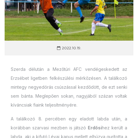
2022.10.19.
Szerda délután a Mezőtúri AFC vendégeskedett az
Erzsébet ligetben felkészülési mérkőzésen. A találkozó
mintegy negyedórás csúszással kezdődött, de ezt senki
sem bánta. Meglepően sokan, nagyjából százan voltak
kíváncsiak fiaink teljesítményére.
A találkozó 8. percében egy eladott labda után, a
korábban szarvasi mezben is játszó
Erdősi
hez került a
labda, aki a kifutó Lévai kapus mellett elhúzva gurította a