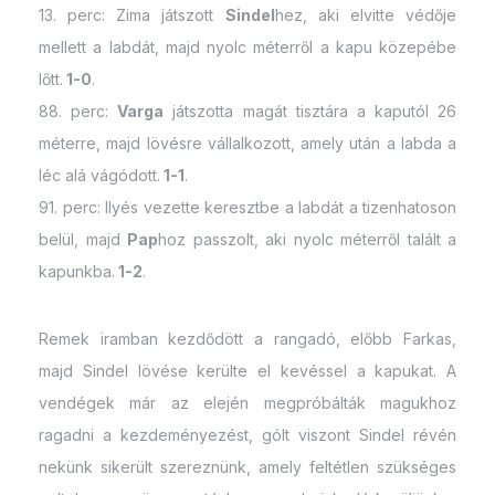
13. perc: Zima játszott
Sindel
hez, aki elvitte védője
mellett a labdát, majd nyolc méterről a kapu közepébe
lőtt.
1-0
.
88. perc:
Varga
játszotta magát tisztára a kaputól 26
méterre, majd lövésre vállalkozott, amely után a labda a
léc alá vágódott.
1-1
.
91. perc: Ilyés vezette keresztbe a labdát a tizenhatoson
belül, majd
Pap
hoz passzolt, aki nyolc méterről talált a
kapunkba.
1-2
.
Remek iramban kezdődött a rangadó, előbb Farkas,
majd Sindel lövése kerülte el kevéssel a kapukat. A
vendégek már az elején megpróbálták magukhoz
ragadni a kezdeményezést, gólt viszont Sindel révén
nekünk sikerült szereznünk, amely feltétlen szükséges