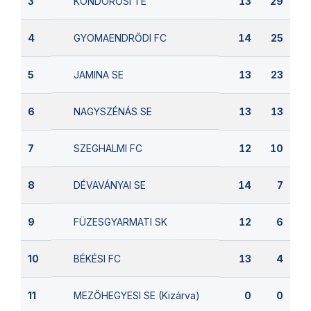
KONDOROSI TE
3
13
29
GYOMAENDRŐDI FC
4
14
25
JAMINA SE
5
13
23
NAGYSZÉNÁS SE
6
13
13
SZEGHALMI FC
7
12
10
DÉVAVÁNYAI SE
8
14
7
FÜZESGYARMATI SK
9
12
6
BÉKÉSI FC
10
13
4
MEZŐHEGYESI SE (Kizárva)
11
0
0