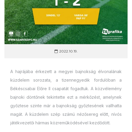
2022.10.19.
A hajrájába érkezett a megyei bajnokság élvonalának
küzdelem sorozata, a tizennegyedik fordulóban a
Békéscsabai Előre II csapatát fogadtuk. A közvélemény
bajnoki döntőnek tekintette ezt a mérkőzést, amelynek
győztese szinte már a bajnokság győztesének vallhatta
magát. A küzdelem szép számú nézősereg előtt, nívós
játékvezetői hármas közreműködésével kezdődött.