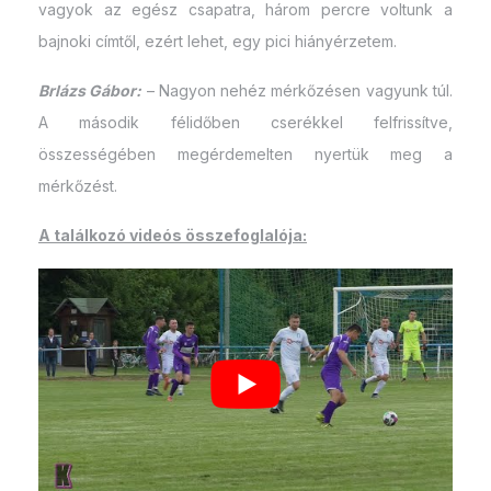
vagyok az egész csapatra, három percre voltunk a
bajnoki címtől, ezért lehet, egy pici hiányérzetem.
Brlázs Gábor:
– Nagyon nehéz mérkőzésen vagyunk túl.
A második félidőben cserékkel felfrissítve,
összességében megérdemelten nyertük meg a
mérkőzést.
A találkozó videós összefoglalója: