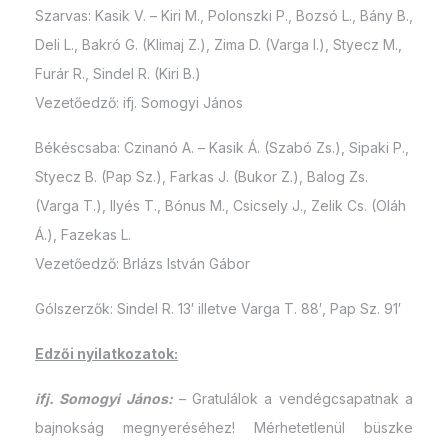
Szarvas: Kasik V. – Kiri M., Polonszki P., Bozsó L., Bány B.,
Deli L., Bakró G. (Klimaj Z.), Zima D. (Varga I.), Styecz M.,
Furár R., Sindel R. (Kiri B.)
Vezetőedző: ifj. Somogyi János
Békéscsaba: Czinanó A. – Kasik Á. (Szabó Zs.), Sipaki P.,
Styecz B. (Pap Sz.), Farkas J. (Bukor Z.), Balog Zs.
(Varga T.), Ilyés T., Bónus M., Csicsely J., Zelik Cs. (Oláh
Á.), Fazekas L.
Vezetőedző: Brlázs István Gábor
Gólszerzők: Sindel R. 13′ illetve Varga T. 88′, Pap Sz. 91′
Edzői nyilatkozatok:
ifj. Somogyi János:
– Gratulálok a vendégcsapatnak a
bajnokság megnyeréséhez! Mérhetetlenül büszke