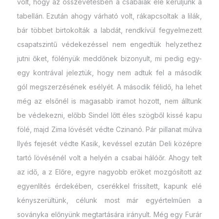
volt, hogy az összevetésben a csabaiak elé kerüljünk a
tabellán. Ezután ahogy várható volt, rákapcsoltak a lilák,
bár többet birtokolták a labdát, rendkívül fegyelmezett
csapatszintű védekezéssel nem engedtük helyzethez
jutni őket, fölényük meddőnek bizonyult, mi pedig egy-
egy kontrával jeleztük, hogy nem adtuk fel a második
gól megszerzésének esélyét. A második félidő, ha lehet
még az elsőnél is magasabb iramot hozott, nem álltunk
be védekezni, előbb Sindel lőtt éles szögből kissé kapu
fölé, majd Zima lövését védte Czinanó. Pár pillanat múlva
Ilyés fejesét védte Kasik, kevéssel ezután Deli középre
tartó lövésénél volt a helyén a csabai hálóőr. Ahogy telt
az idő, a z Előre, egyre nagyobb erőket mozgósított az
egyenlítés érdekében, cserékkel frissített, kapunk elé
kényszerültünk, célunk most már egyértelműen a
soványka előnyünk megtartására irányult. Még egy Furár