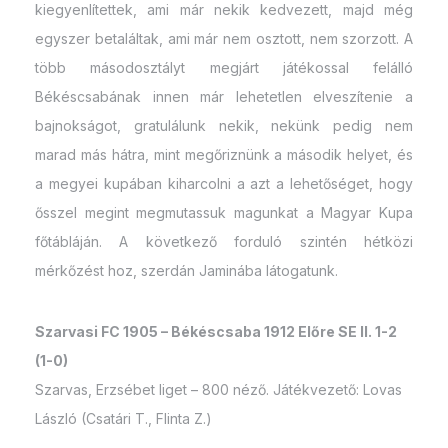
kiegyenlítettek, ami már nekik kedvezett, majd még
egyszer betaláltak, ami már nem osztott, nem szorzott. A
több másodosztályt megjárt játékossal felálló
Békéscsabának innen már lehetetlen elveszítenie a
bajnokságot, gratulálunk nekik, nekünk pedig nem
marad más hátra, mint megőriznünk a második helyet, és
a megyei kupában kiharcolni a azt a lehetőséget, hogy
ősszel megint megmutassuk magunkat a Magyar Kupa
főtábláján. A következő forduló szintén hétközi
mérkőzést hoz, szerdán Jaminába látogatunk.
Szarvasi FC 1905 – Békéscsaba 1912 Előre SE II. 1-2
(1-0)
Szarvas, Erzsébet liget – 800 néző. Játékvezető: Lovas
László (Csatári T., Flinta Z.)