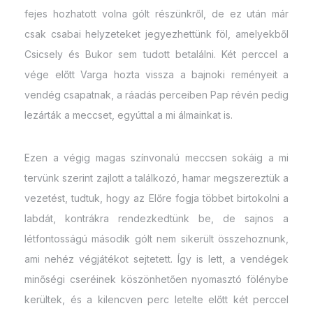
fejes hozhatott volna gólt részünkről, de ez után már
csak csabai helyzeteket jegyezhettünk föl, amelyekből
Csicsely és Bukor sem tudott betalálni. Két perccel a
vége előtt Varga hozta vissza a bajnoki reményeit a
vendég csapatnak, a ráadás perceiben Pap révén pedig
lezárták a meccset, egyúttal a mi álmainkat is.
Ezen a végig magas színvonalú meccsen sokáig a mi
tervünk szerint zajlott a találkozó, hamar megszereztük a
vezetést, tudtuk, hogy az Előre fogja többet birtokolni a
labdát, kontrákra rendezkedtünk be, de sajnos a
létfontosságú második gólt nem sikerült összehoznunk,
ami nehéz végjátékot sejtetett. Így is lett, a vendégek
minőségi cseréinek köszönhetően nyomasztó fölénybe
kerültek, és a kilencven perc letelte előtt két perccel