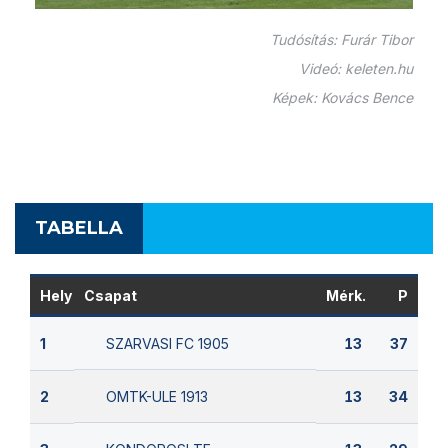
Tudósítás: Furár Tibor
Videó: keleten.hu
Képek: Kovács Bence
TABELLA
Hely
Csapat
Mérk.
P
SZARVASI FC 1905
1
13
37
OMTK-ULE 1913
2
13
34