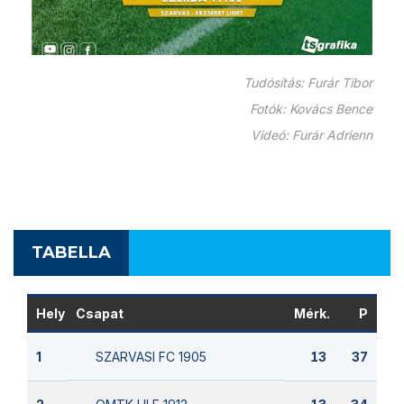
Tudósítás: Furár Tibor
Fotók: Kovács Bence
Videó: Furár Adrienn
TABELLA
Hely
Csapat
Mérk.
P
SZARVASI FC 1905
1
13
37