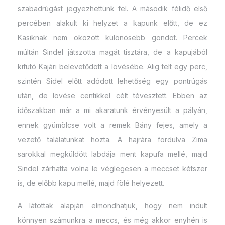
szabadrúgást jegyezhettünk fel. A második félidő első
percében alakult ki helyzet a kapunk előtt, de ez
Kasiknak nem okozott különösebb gondot. Percek
múltán Sindel játszotta magát tisztára, de a kapujából
kifutó Kajári belevetődött a lövésébe. Alig telt egy perc,
szintén Sidel előtt adódott lehetőség egy pontrúgás
után, de lövése centikkel célt tévesztett. Ebben az
időszakban már a mi akaratunk érvényesült a pályán,
ennek gyümölcse volt a remek Bány fejes, amely a
vezető találatunkat hozta. A hajrára fordulva Zima
sarokkal megküldött labdája ment kapufa mellé, majd
Sindel zárhatta volna le véglegesen a meccset kétszer
is, de előbb kapu mellé, majd fölé helyezett.
A látottak alapján elmondhatjuk, hogy nem indult
könnyen számunkra a meccs, és még akkor enyhén is