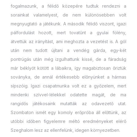
fogalmazunk, a félidő közepére tudtuk rendezni a
sorainkat valamelyest, de nem különösebben volt
megnyugtató a játékunk. A második félidő viszont, igazi
pálfordulást hozott, mert tovatűnt a gyulai fölény,
átvettük az irányítást, ami meghozta a vezetést is. A gól
után nem tudott újítani a vendég gárda, egy-két
pontrúgás után még izgulhattunk kissé, de a fáradság
már béklyót kötött a lábaikra, így magabiztosan őriztük
soványka, de annál értékesebb előnyünket a hármas
sípszóig. Igazi csapatmunka volt ez a győzelem, mert
mindenki szívvel-lélekkel odatette magát, de ma
rangidős játékosaink mutatták az odavezető utat.
Szombaton ismét egy komoly erőpróba áll előttünk, az
utóbbi időben figyelemre méltó eredményeket elérő
Szeghalom lesz az ellenfelünk, idegen környezetben.