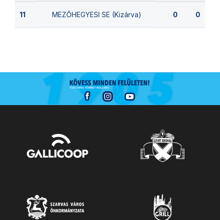
MEZŐHEGYESI SE (Kizárva)
11
0
0