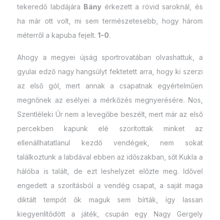
tekeredő labdájára
Bány
érkezett a rövid saroknál, és
ha már ott volt, mi sem természetesebb, hogy három
méterről a kapuba fejelt.
1-0
.
Ahogy a megyei újság sportrovatában olvashattuk, a
gyulai edző nagy hangsúlyt fektetett arra, hogy ki szerzi
az első gól, mert annak a csapatnak egyértelműen
megnőnek az esélyei a mérkőzés megnyerésére. Nos,
Szentléleki Úr nem a levegőbe beszélt, mert már az első
percekben kapunk elé szorítottak minket az
ellenállhatatlanul kezdő vendégek, nem sokat
találkoztunk a labdával ebben az időszakban, sőt Kukla a
hálóba is talált, de ezt leshelyzet előzte meg. Idővel
engedett a szorításból a vendég csapat, a saját maga
diktált tempót ők maguk sem bírták, így lassan
kiegyenlítődött a játék, csupán egy Nagy Gergely