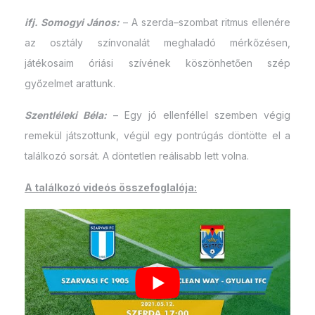
ifj. Somogyi János:
– A szerda–szombat ritmus ellenére
az osztály színvonalát meghaladó mérkőzésen,
játékosaim óriási szívének köszönhetően szép
győzelmet arattunk.
Szentléleki Béla:
– Egy jó ellenféllel szemben végig
remekül játszottunk, végül egy pontrúgás döntötte el a
találkozó sorsát. A döntetlen reálisabb lett volna.
A találkozó videós összefoglalója: