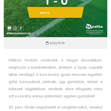
2022.10.19.
Hétközi fordulót rendeztek a megye élvonalában,
méghozzá a tizenkettediket, amelyen a Gyula csapatát
láttuk vendégül. A kora tavaszi gyulai meccsen egyetlen
góllal bizonyultunk jobbnak, úgy gondolom, ebben a
kiélezett végjátékban, mindenki előre elfogadta volna
ezt a szerény arányú góltermést, egyben győzelmet.
60. perc: Sindel végezhetett el szögletet balról, remekül