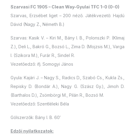
Szarvasi FC 1905 – Clean Way-Gyulai TFC 1-0 (0-0)
Szarvas, Erzsébet liget – 200 néző. Játékvezető: Hajdú
Dávid (Nagy Z., Németh B.)
Szarvas: Kasik V. – Kiri M., Bány I. B., Polonszki P. (Klimaj
Z.), Deli L., Bakró G., Bozsó L., Zima D. (Mojzsis M.), Varga
I. (Szikora M.), Furár R., Sindel R.
Vezetőedző: ifj. Somogyi János
Gyula: Kajári J. – Nagy S., Radics D., Szabó Cs., Kukla Zs.,
Repisky D. (Bondár A.), Nagy G. (Szász Gy.), Jimoh D.
(Barthalos D.), Zsömbörgi M., Pilán R., Bozsó M.
Vezetőedző: Szentléleki Béla
Gólszerzők: Bány I. B. 60′
Edzői nyilatkozatok: