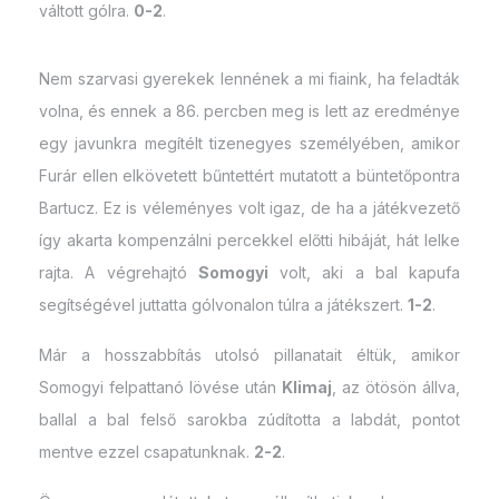
váltott gólra.
0-2
.
Nem szarvasi gyerekek lennének a mi fiaink, ha feladták
volna, és ennek a 86. percben meg is lett az eredménye
egy javunkra megítélt tizenegyes személyében, amikor
Furár ellen elkövetett bűntettért mutatott a büntetőpontra
Bartucz. Ez is véleményes volt igaz, de ha a játékvezető
így akarta kompenzálni percekkel előtti hibáját, hát lelke
rajta. A végrehajtó
Somogyi
volt, aki a bal kapufa
segítségével juttatta gólvonalon túlra a játékszert.
1-2
.
Már a hosszabbítás utolsó pillanatait éltük, amikor
Somogyi felpattanó lövése után
Klimaj
, az ötösön állva,
ballal a bal felső sarokba zúdította a labdát, pontot
mentve ezzel csapatunknak.
2-2
.