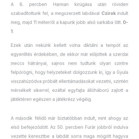
A 8. percben Harman kirúgása után röviden
szabadítottunk fel, a megszerzett labdával
Czirok
indult
meg, majd 11 méterről a kapunk jobb alsó sarkába lőtt.
0-
1
.
Ezek után nekünk kellett volna diktálni a tempót az
egyenlítés érdekében, de ekkor már előjöttek a szerdai
meccs hátrányai, sajnos nem tudtunk olyan szintre
felpörögni, hogy helyzeteket dolgozzunk ki, így a Gyula
visszahúzódva próbált ellentámadásokat vezetni, szintén
mérsékelt sikerrel, ezáltal egyfajta állóháború zajlott a
játéktéren egészen a játékrész végéig.
A második félidő már biztatóbban indult, mint ahogy az
első befejeződött. Az 50. percben Furár jobbról indulva
vezette keresztbe a labdát sorra maga mögött hagyva