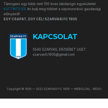
Támogass egy több mint 100 éves labdarúgó egyesületet.
KATTINTS IDE
és tudj meg többet a szponzoráció gazdasági
előnyeiről!
EGY CSAPAT, EGY CÉL! SZARVASI FC 1905
KAPCSOLAT
5540 SZARVAS, ERZSÉBET LIGET
szarvasfc1905@gmail.com
Copyright © 1905 — 2022 SZARVASI FC 1905 — WEBOLDAL : WEXO