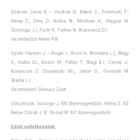
Szarvas: Lévai B. – Viszkok D., Bakró G., Polonszki P.,
Klimaj Z., Zima D., Kriska N., Moldván K., Magyar M.
(Somogyi J.), Furár R., Farkas N. (Kukovecz D.)
Vezetőedző: Rétes Pál
Gyula: Harman J. – Bogár I., Bozó A. (Kormány L.), Nagy
S., Kukla Zs., Bozsó M., Fülöp T. (Bagi B.), Czirok J.,
Konyecsni Z. (Susánszki M.), Jimoh D., Tövisháti M.
(Kádár L.)
Vezetőedző: Démusz Zsolt
Gólszerzők: Somogyi J. 86′ (tizenegyesből), Klimaj Z. 93′
illetve Czirok J. 8′, Bozsó M. 83′ (tizenegyesből)
Edzői nyilatkozatok: