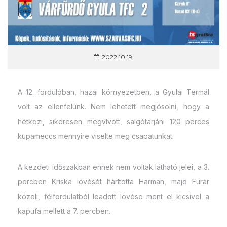
2022.10.19.
A 12. fordulóban, hazai környezetben, a Gyulai Termál
volt az ellenfelünk. Nem lehetett megjósolni, hogy a
hétközi, sikeresen megvívott, salgótarjáni 120 perces
kupameccs mennyire viselte meg csapatunkat.
A kezdeti időszakban ennek nem voltak látható jelei, a 3.
percben Kriska lövését hárította Harman, majd Furár
közeli, félfordulatból leadott lövése ment el kicsivel a
kapufa mellett a 7. percben.