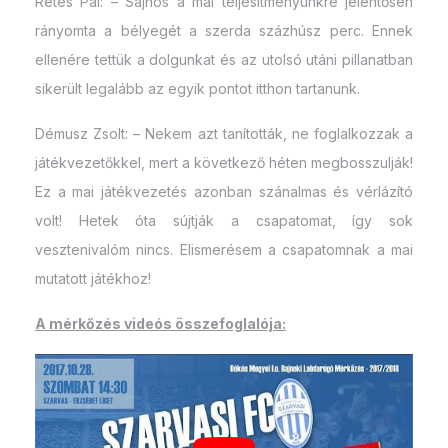
Rétes Pál: – Sajnos a mai teljesítményünkre jelentősen
rányomta a bélyegét a szerda százhúsz perc. Ennek
ellenére tettük a dolgunkat és az utolsó utáni pillanatban
sikerült legalább az egyik pontot itthon tartanunk.
Démusz Zsolt: – Nekem azt tanították, ne foglalkozzak a
játékvezetőkkel, mert a következő héten megbosszulják!
Ez a mai játékvezetés azonban szánalmas és vérlázító
volt! Hetek óta sújtják a csapatomat, így sok
vesztenivalóm nincs. Elismerésem a csapatomnak a mai
mutatott játékhoz!
A mérkőzés videós összefoglalója: