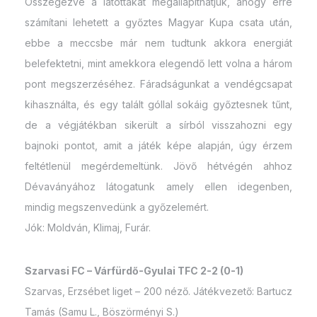
Összegezve a látottakat megállapíthatjuk, ahogy erre
számítani lehetett a győztes Magyar Kupa csata után,
ebbe a meccsbe már nem tudtunk akkora energiát
belefektetni, mint amekkora elegendő lett volna a három
pont megszerzéséhez. Fáradságunkat a vendégcsapat
kihasználta, és egy talált góllal sokáig győztesnek tűnt,
de a végjátékban sikerült a sírból visszahozni egy
bajnoki pontot, amit a játék képe alapján, úgy érzem
feltétlenül megérdemeltünk. Jövő hétvégén ahhoz
Dévaványához látogatunk amely ellen idegenben,
mindig megszenvedünk a győzelemért.
Jók: Moldván, Klimaj, Furár.
Szarvasi FC – Várfürdő-Gyulai TFC 2-2 (0-1)
Szarvas, Erzsébet liget – 200 néző. Játékvezető: Bartucz
Tamás (Samu L., Böszörményi S.)