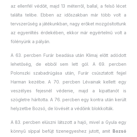
az ellenfél védőit, majd 13 méterről, ballal, a felső lécet
találta telibe. Ebben az időszakban már több volt a
tervszerűség a játékunkban, nagy erőket mozgósítottunk
az egyenlítés érdekében, ekkor már egyértelmű volt a
fölényünk a pályán.
A 63. percben Furár beadása után Klimaj előtt adódott
lehetőség, de ebből sem lett gól. A 69. percben
Polonszki szabadrúgása után, Furár csúsztatott fejjel
Harman kezébe. A 70. percben Lévainak kellett egy
veszélyes fejesnél védenie, majd a kipattanót is
szögletre hárította. A 76. percben egy kontra után került
helyzetbe Bozsó, de lövését a védőink blokkolták.
A 83. percben elúszni látszott a hajó, mivel a Gyula egy
könnyű síppal befújt tizenegyeshez jutott, amit
Bozsó