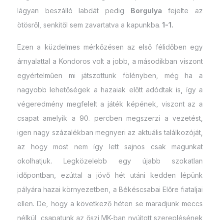
lágyan beszálló labdát pedig
Borgulya
fejelte az
ötösről, senkitől sem zavartatva a kapunkba.
1-1.
Ezen a küzdelmes mérkőzésen az első félidőben egy
árnyalattal a Kondoros volt a jobb, a másodikban viszont
egyértelműen mi játszottunk fölényben, még ha a
nagyobb lehetőségek a hazaiak előtt adódtak is, így a
végeredmény megfelelt a játék képének, viszont az a
csapat amelyik a 90. percben megszerzi a vezetést,
igen nagy százalékban megnyeri az aktuális találkozóját,
az hogy most nem így lett sajnos csak magunkat
okolhatjuk. Legközelebb egy újabb szokatlan
időpontban, ezúttal a jövő hét utáni kedden lépünk
pályára hazai környezetben, a Békéscsabai Előre fiataljai
ellen. De, hogy a következő héten se maradjunk meccs
nélkül, csapatunk az őszi MK-ban nyújtott szereplésének