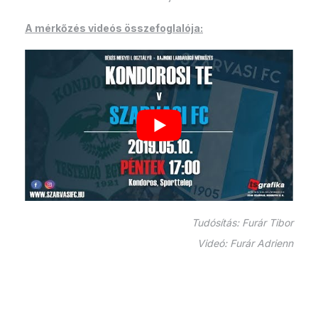
A mérkőzés videós összefoglalója:
Tudósítás: Furár Tibor
Videó: Furár Adrienn