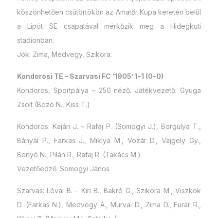
köszönhetően csütörtökön az Amatőr Kupa keretén belül
a Lipót SE csapatával mérkőzik meg a Hidegkuti
stadionban.
Jók: Zima, Medvegy, Szikora.
Kondorosi TE – Szarvasi FC ‘1905’ 1-1 (0-0)
Kondoros, Sportpálya – 250 néző. Játékvezető: Gyuga
Zsolt (Bozó N., Kiss T.)
Kondoros: Kajári J. – Rafaj P. (Somogyi J.), Borgulya T.,
Bányai P., Farkas J., Miklya M., Vozár D., Vajgely Gy.,
Benyó N., Pilán R., Rafaj R. (Takács M.)
Vezetőedző: Somogyi János
Szarvas: Lévai B. – Kiri B., Bakró G., Szikora M., Viszkok
D. (Farkas N.), Medvegy Á., Murvai D., Zima D., Furár R.,