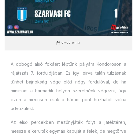
2022.10.19.
A dobogó alsó fokáért léptünk pályára Kondoroson a
rájátszás 7. fordulójában. Ez így leírva talán túlzásnak
tűnhet bajnokság vége előtt négy fordulóval, de ha
minimum a harmadik helyen szeretnénk végezni, úgy
ezen a meccsen csak a három pont hozhatott volna
üdvözülést.
Az első percekben mezőnyjáték folyt a játéktéren,
messze elkerülték egymás kapuját a felek, de megtörve