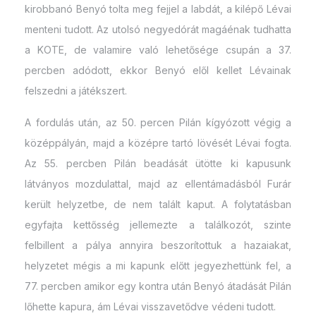
kirobbanó Benyó tolta meg fejjel a labdát, a kilépő Lévai
menteni tudott. Az utolsó negyedórát magáénak tudhatta
a KOTE, de valamire való lehetősége csupán a 37.
percben adódott, ekkor Benyó elől kellet Lévainak
felszedni a játékszert.
A fordulás után, az 50. percen Pilán kígyózott végig a
középpályán, majd a középre tartó lövését Lévai fogta.
Az 55. percben Pilán beadását ütötte ki kapusunk
látványos mozdulattal, majd az ellentámadásból Furár
került helyzetbe, de nem talált kaput. A folytatásban
egyfajta kettősség jellemezte a találkozót, szinte
felbillent a pálya annyira beszorítottuk a hazaiakat,
helyzetet mégis a mi kapunk előtt jegyezhettünk fel, a
77. percben amikor egy kontra után Benyó átadását Pilán
lőhette kapura, ám Lévai visszavetődve védeni tudott.