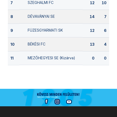
SZEGHALMI FC
7
12
10
DÉVAVÁNYAI SE
8
14
7
FÜZESGYARMATI SK
9
12
6
BÉKÉSI FC
10
13
4
MEZŐHEGYESI SE (Kizárva)
11
0
0