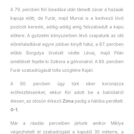
A 79. percben Kiri beadása után támadt zavar a hazaiak
kapuja előtt, de Furár, majd Murvai is a kedvező lövő
pozíciót kereste, addig-addig amíg felszabadult a kapu
előtere. A győzelmi kényszerben lévő csapatunk az idő
előrehaladtával egyre jobban kinyílt hátul, a 87. percben
előbb Borgulya lövését védte Lévai, majd Pilán
ismétlését fejelte ki Szikora a gólvonalról. A 89. percben
Furár szabadrúgását tolta szögletre Kajári.
A 90. percben úgy tűnt siker koronázza
erőfeszítéseinket, ekkor Kiri adott be a baloldalról
élesen, az ötösön érkező
Zima
pedig a hálóba perdített.
0-1
.
Már a ráadás perceiben jártunk amikor Miklya
végezhetett el szabadrúgást a kaputól 30 méterre, a