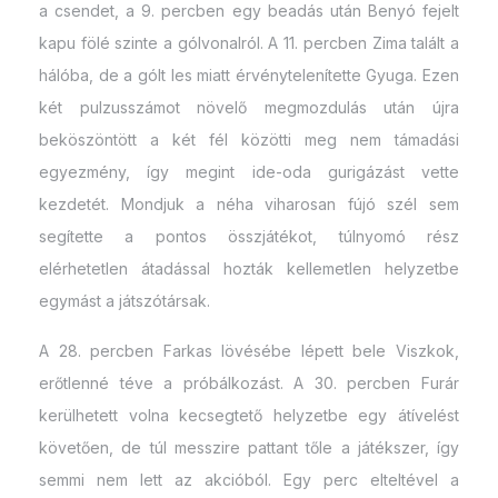
a csendet, a 9. percben egy beadás után Benyó fejelt
kapu fölé szinte a gólvonalról. A 11. percben Zima talált a
hálóba, de a gólt les miatt érvénytelenítette Gyuga. Ezen
két pulzusszámot növelő megmozdulás után újra
beköszöntött a két fél közötti meg nem támadási
egyezmény, így megint ide-oda gurigázást vette
kezdetét. Mondjuk a néha viharosan fújó szél sem
segítette a pontos összjátékot, túlnyomó rész
elérhetetlen átadással hozták kellemetlen helyzetbe
egymást a játszótársak.
A 28. percben Farkas lövésébe lépett bele Viszkok,
erőtlenné téve a próbálkozást. A 30. percben Furár
kerülhetett volna kecsegtető helyzetbe egy átívelést
követően, de túl messzire pattant tőle a játékszer, így
semmi nem lett az akcióból. Egy perc elteltével a