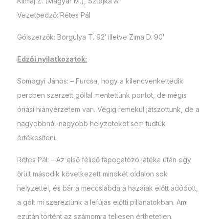
Klimaj Z. (Magyar M.), Sztojka Á.
Vezetőedző: Rétes Pál
Gólszerzők: Borgulya T. 92′ illetve Zima D. 90′
Edzői nyilatkozatok:
Somogyi János: – Furcsa, hogy a kilencvenkettedik
percben szerzett góllal mentettünk pontot, de mégis
óriási hiányérzetem van. Végig remekül játszottunk, de a
nagyobbnál-nagyobb helyzeteket sem tudtuk
értékesíteni.
Rétes Pál: – Az első félidő tapogatózó játéka után egy
őrült második következett mindkét oldalon sok
helyzettel, és bár a meccslabda a hazaiak előtt adódott,
a gólt mi szereztünk a lefújás előtti pillanatokban. Ami
ezután történt az számomra teljesen érthetetlen.