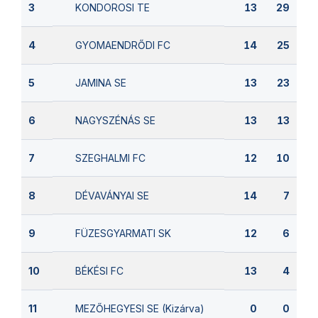
KONDOROSI TE
3
13
29
GYOMAENDRŐDI FC
4
14
25
JAMINA SE
5
13
23
NAGYSZÉNÁS SE
6
13
13
SZEGHALMI FC
7
12
10
DÉVAVÁNYAI SE
8
14
7
FÜZESGYARMATI SK
9
12
6
BÉKÉSI FC
10
13
4
MEZŐHEGYESI SE (Kizárva)
11
0
0