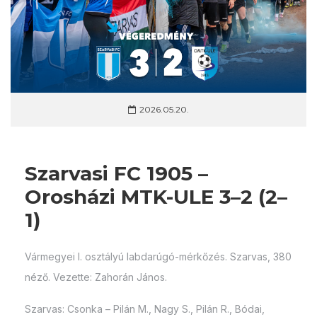
2026.05.20.
Szarvasi FC 1905 –
Orosházi MTK-ULE 3–2 (2–
1)
Vármegyei I. osztályú labdarúgó-mérkőzés. Szarvas, 380
néző. Vezette: Zahorán János.
Szarvas: Csonka – Pilán M., Nagy S., Pilán R., Bódai,