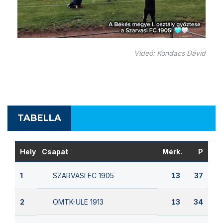
Videó: Kondacs Dávid
TABELLA
Hely
Csapat
Mérk.
P
SZARVASI FC 1905
1
13
37
OMTK-ULE 1913
2
13
34