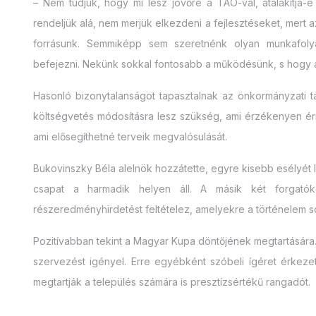
– Nem tudjuk, hogy mi lesz jövőre a TAO-val, átalakítja
rendeljük alá, nem merjük elkezdeni a fejlesztéseket, mert 
forrásunk. Semmiképp sem szeretnénk olyan munkafol
befejezni. Nekünk sokkal fontosabb a működésünk, s hogy a 
Hasonló bizonytalanságot tapasztalnak az önkormányzati tám
költségvetés módosításra lesz szükség, ami érzékenyen éri
ami elősegíthetné terveik megvalósulását.
Bukovinszky Béla alelnök hozzátette, egyre kisebb esélyét 
csapat a harmadik helyen áll. A másik két forgatók
részeredményhirdetést feltételez, amelyekre a történelem so
Pozitívabban tekint a Magyar Kupa döntőjének megtartására.
szervezést igényel. Erre egyébként szóbeli ígéret érkeze
megtartják a település számára is presztízsértékű rangadót.