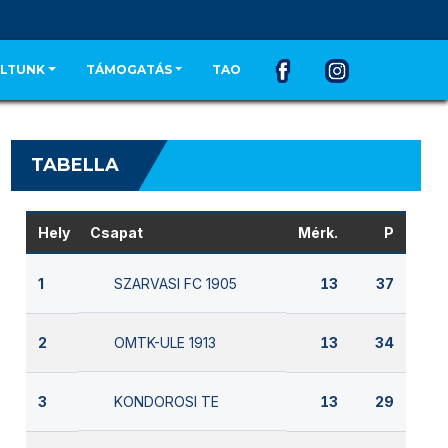
LTUNK
TÁMOGATÁS
TAO
TABELLA
Hely
Csapat
Mérk.
P
SZARVASI FC 1905
1
13
37
OMTK-ULE 1913
2
13
34
KONDOROSI TE
3
13
29