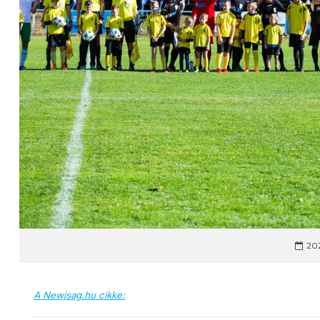
202
A Newjsag.hu cikke: