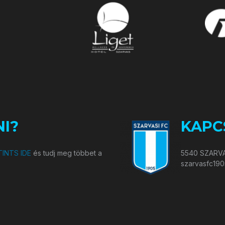
I?
KAPC
INTS IDE
és tudj meg többet a
5540 SZARVA
szarvasfc19