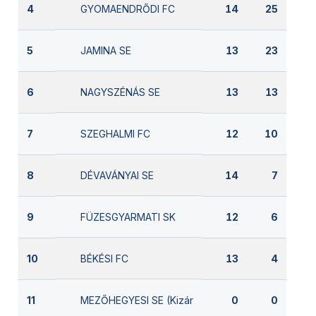
GYOMAENDRŐDI FC
4
14
25
JAMINA SE
5
13
23
NAGYSZÉNÁS SE
6
13
13
SZEGHALMI FC
7
12
10
DÉVAVÁNYAI SE
8
14
7
FÜZESGYARMATI SK
9
12
6
BÉKÉSI FC
10
13
4
MEZŐHEGYESI SE (Kizárva)
11
0
0