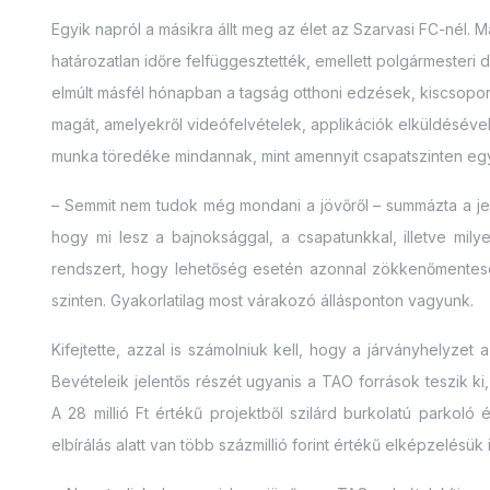
Egyik napról a másikra állt meg az élet az Szarvasi FC-nél. 
határozatlan időre felfüggesztették, emellett polgármesteri d
elmúlt másfél hónapban a tagság otthoni edzések, kiscsopor
magát, amelyekről videófelvételek, applikációk elküldésével
munka töredéke mindannak, mint amennyit csapatszinten e
– Semmit nem tudok még mondani a jövőről – summázta a jel
hogy mi lesz a bajnoksággal, a csapatunkkal, illetve milye
rendszert, hogy lehetőség esetén azonnal zökkenőmentesen 
szinten. Gyakorlatilag most várakozó állásponton vagyunk.
Kifejtette, azzal is számolniuk kell, hogy a járványhelyzet 
Bevételeik jelentős részét ugyanis a TAO források teszik k
A 28 millió Ft értékű projektből szilárd burkolatú parkoló 
elbírálás alatt van több százmillió forint értékű elképzelésük i