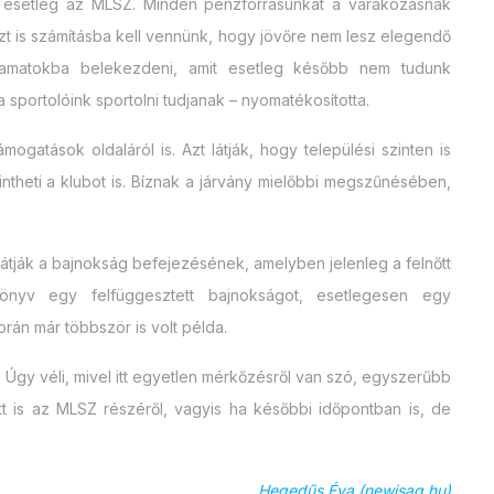
-e esetleg az MLSZ. Minden pénzforrásunkat a várakozásnak
azt is számításba kell vennünk, hogy jövőre nem lesz elegendő
yamatokba belekezdeni, amit esetleg később nem tudunk
sportolóink sportolni tudjanak – nyomatékosította.
ogatások oldaláról is. Azt látják, hogy települési szinten is
ntheti a klubot is. Bíznak a járvány mielőbbi megszűnésében,
látják a bajnokság befejezésének, amelyben jelenleg a felnőtt
önyv egy felfüggesztett bajnokságot, esetlegesen egy
rán már többször is volt példa.
 Úgy véli, mivel itt egyetlen mérkőzésről van szó, egyszerűbb
tt is az MLSZ részéről, vagyis ha későbbi időpontban is, de
Hegedűs Éva (newjsag.hu)