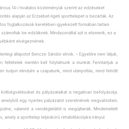
Március 14-i hivatalos közleményük szerint az edzéseket
öntés alapján az Erzsébet-ligeti sporttelepet is bezárták. Az
tos foglalkozások keretében igyekezett formában tartani
 számoltak be edzőiknek. Mindazonáltal azt is elismerik, ez a
gyébként elvégeznének.
enlegi állapotot Bencze Sándor elnök. – Egyelőre nem látjuk,
n feltételek mentén kell folytatnunk a munkát. Fenntartjuk a
tudjon elindulni a csapatunk, mind utánpótlás, mind felnőtt
a költségvetésüket és pályázataikat is negatívan befolyásolja.
i, amelyből egy nyertes pályázatot szeretnének megvalósítani.
épülne, valamint a vendéglelátót is megújítanák. Mindemellett
s, amely a sporttelep teljeskörű rehabilitációjára irányul.