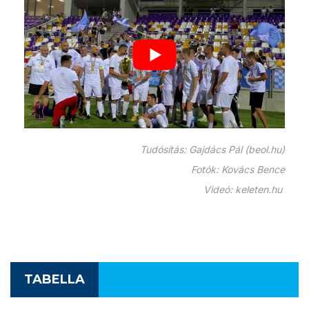
Tudósítás: Gajdács Pál (beol.hu)
Fotók: Kovács Bence
Videó: keleten.hu
TABELLA