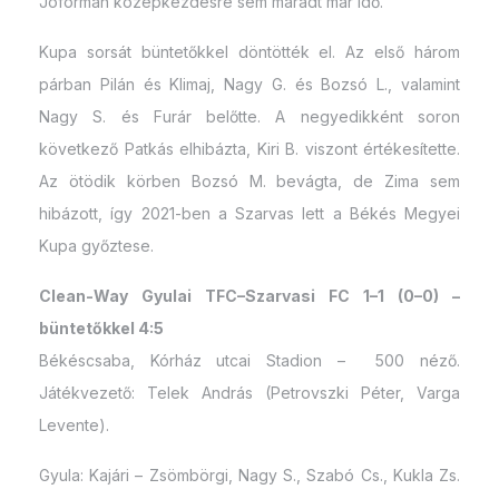
Jóformán középkezdésre sem maradt már idő.
Kupa sorsát büntetőkkel döntötték el. Az első három
párban Pilán és Klimaj, Nagy G. és Bozsó L., valamint
Nagy S. és Furár belőtte. A negyedikként soron
következő Patkás elhibázta, Kiri B. viszont értékesítette.
Az ötödik körben Bozsó M. bevágta, de Zima sem
hibázott, így 2021-ben a Szarvas lett a Békés Megyei
Kupa győztese.
Clean-Way Gyulai TFC–Szarvasi FC 1–1 (0–0) –
büntetőkkel 4:5
Békéscsaba, Kórház utcai Stadion – 500 néző.
Játékvezető: Telek András (Petrovszki Péter, Varga
Levente).
Gyula: Kajári – Zsömbörgi, Nagy S., Szabó Cs., Kukla Zs.