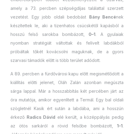
amely a 73. percben szépségdíjas találattal szerzett
vezetést. Egy jobb oldali bedobást
Bány Bencé
nek
készítettek le, aki a tizenhatos csücskétől kapásból a
hosszú felső sarokba bombázott,
0–1
. A gyulaiak
nyomban stratégiát váltottak és felívelt labdákból
próbáltak tőkét kovácsolni maguknak, de a gyors
szarvasi támadók előtt is több terület adódott.
A 89. percben a fürdővárosi kapu előtt megismétlődött a
kiállítás előtti jelenet, Oláh Zalán azonban megúszta
sárga lappal. Már a hosszabbítás két percében járt az
óra mutatója, amikor egyenlített a Termál. Egy bal oldali
szögletnél Kasik ért sután a labdába, ami a hosszún
érkező
Radics Dávid
elé került, a középpályás pedig
az ötös sarkáról a rövid felsőbe bombázott,
1–1
.