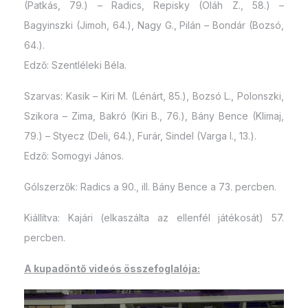
(Patkás, 79.) – Radics, Repisky (Oláh Z., 58.) –
Bagyinszki (Jimoh, 64.), Nagy G., Pilán – Bondár (Bozsó,
64.).
Edző: Szentléleki Béla.
Szarvas: Kasik – Kiri M. (Lénárt, 85.), Bozsó L., Polonszki,
Szikora – Zima, Bakró (Kiri B., 76.), Bány Bence (Klimaj,
79.) – Styecz (Deli, 64.), Furár, Sindel (Varga I., 13.).
Edző: Somogyi János.
Gólszerzők: Radics a 90., ill. Bány Bence a 73. percben.
Kiállítva: Kajári (elkaszálta az ellenfél játékosát) 57.
percben.
A kupadöntő videós összefoglalója: