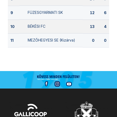
FÜZESGYARMATI SK
9
12
6
BÉKÉSI FC
10
13
4
MEZŐHEGYESI SE (Kizárva)
11
0
0