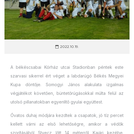
2022.10.19.
A békéscsabai Kórház utcai Stadionban péntek este
szarvasi sikerrel ért véget a labdarúgó Békés Megyei
Kupa döntője. Somogyi János alakulata izgalmas
végjátékot követően, büntetőrúgásokkal múlta felül az
utolsó pillanatokban egyenlítő gyulai együttest.
Óvatos duhaj módjára kezdtek a csapatok, jó tíz percet
kellett várni az első lehetőségre, amikor a védők
szorításából Styecz lőtt 14 méterről Kajári kezébe.