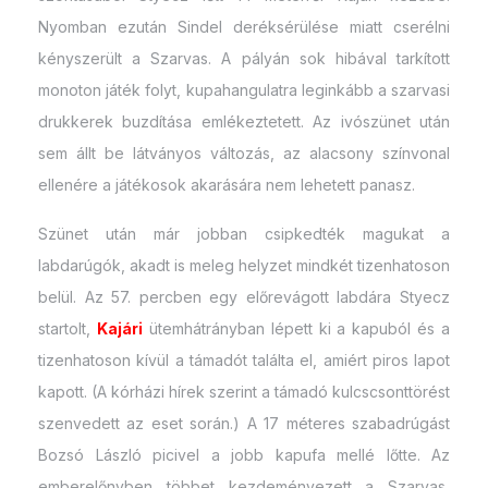
Nyomban ezután Sindel deréksérülése miatt cserélni
kényszerült a Szarvas. A pályán sok hibával tarkított
monoton játék folyt, kupahangulatra leginkább a szarvasi
drukkerek buzdítása emlékeztetett. Az ivószünet után
sem állt be látványos változás, az alacsony színvonal
ellenére a játékosok akarására nem lehetett panasz.
Szünet után már jobban csipkedték magukat a
labdarúgók, akadt is meleg helyzet mindkét tizenhatoson
belül. Az 57. percben egy előrevágott labdára Styecz
startolt,
Kajári
ütemhátrányban lépett ki a kapuból és a
tizenhatoson kívül a támadót találta el, amiért piros lapot
kapott. (A kórházi hírek szerint a támadó kulcscsonttörést
szenvedett az eset során.) A 17 méteres szabadrúgást
Bozsó László picivel a jobb kapufa mellé lőtte. Az
emberelőnyben többet kezdeményezett a Szarvas,