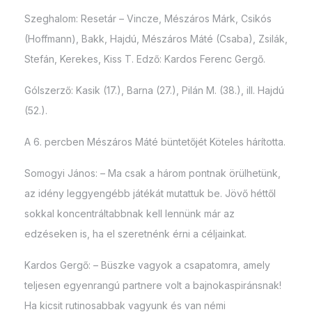
Szeghalom: Resetár – Vincze, Mészáros Márk, Csikós
(Hoffmann), Bakk, Hajdú, Mészáros Máté (Csaba), Zsilák,
Stefán, Kerekes, Kiss T. Edző: Kardos Ferenc Gergő.
Gólszerző: Kasik (17.), Barna (27.), Pilán M. (38.), ill. Hajdú
(52.).
A 6. percben Mészáros Máté büntetőjét Köteles hárította.
Somogyi János: – Ma csak a három pontnak örülhetünk,
az idény leggyengébb játékát mutattuk be. Jövő héttől
sokkal koncentráltabbnak kell lennünk már az
edzéseken is, ha el szeretnénk érni a céljainkat.
Kardos Gergő: – Büszke vagyok a csapatomra, amely
teljesen egyenrangú partnere volt a bajnokaspiránsnak!
Ha kicsit rutinosabbak vagyunk és van némi