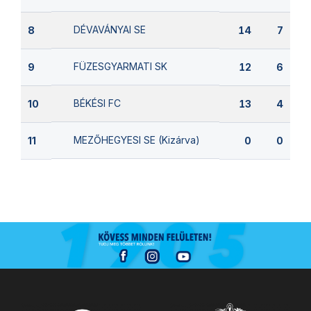
DÉVAVÁNYAI SE
8
14
7
FÜZESGYARMATI SK
9
12
6
BÉKÉSI FC
10
13
4
MEZŐHEGYESI SE (Kizárva)
11
0
0