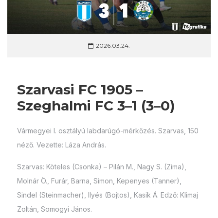
2026.03.24.
Szarvasi FC 1905 –
Szeghalmi FC 3–1 (3–0)
Vármegyei I. osztályú labdarúgó-mérkőzés. Szarvas, 150
néző. Vezette: Láza András.
Szarvas: Köteles (Csonka) – Pilán M., Nagy S. (Zima),
Molnár Ö., Furár, Barna, Simon, Kepenyes (Tanner),
Sindel (Steinmacher), Ilyés (Bojtos), Kasik Á. Edző: Klimaj
Zoltán, Somogyi János.