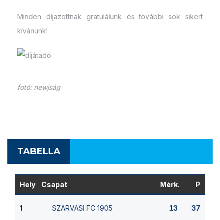
Minden díjazottnak gratulálunk és további sok sikert
kívánunk!
fotó: newjság
TABELLA
Hely
Csapat
Mérk.
P
SZARVASI FC 1905
1
13
37