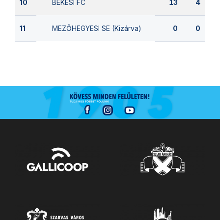
BÉKÉSI FC
10
13
4
MEZŐHEGYESI SE (Kizárva)
11
0
0