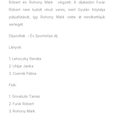
Róbert és Rohony Márk végzett. A díjátadón Furár
Róbert nem tudott részt venni, mert Gyulán folytatja
pályafutását, így Rohony Márk vette át mindkettőjük
serlegét.
Díjazottak – Év Sportolója díj
Lányok:
1. Lehoczky Renáta
2. Uhljar Janka
3. Csernik Pálma
Fiúk:
1. Grivalszki Tamás
2. Furár Róbert
3. Rohony Márk