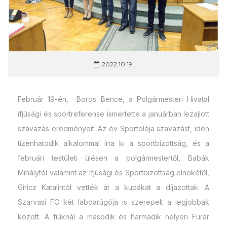
2022.10.19.
Február 19-én, Boros Bence, a Polgármesteri Hivatal
ifjúsági és sportreferense ismertette a januárban lezajlott
szavazás eredményeit. Az év Sportolója szavazást, idén
tizenhatodik alkalommal írta ki a sportbizottság, és a
februári testületi ülésen a polgármestertől, Babák
Mihálytól valamint az Ifjúsági és Sportbizottság elnökétől,
Giricz Katalintól vették át a kupákat a díjazottak. A
Szarvasi FC két labdarúgója is szerepelt a legjobbak
között. A fiúknál a második és harmadik helyen Furár