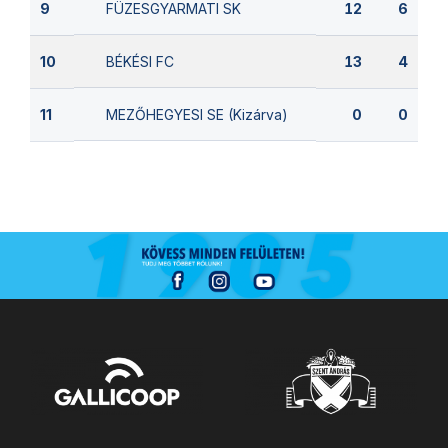
FÜZESGYARMATI SK
9
12
6
BÉKÉSI FC
10
13
4
MEZŐHEGYESI SE (Kizárva)
11
0
0