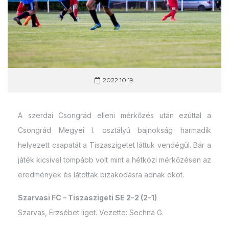
2022.10.19.
A szerdai Csongrád elleni mérkőzés után ezúttal a
Csongrád Megyei I. osztályú bajnokság harmadik
helyezett csapatát a Tiszaszigetet láttuk vendégül. Bár a
játék kicsivel tompább volt mint a hétközi mérkőzésen az
eredmények és látottak bizakodásra adnak okot.
Szarvasi FC – Tiszaszigeti SE 2-2 (2-1)
Szarvas, Erzsébet liget. Vezette: Sechna G.