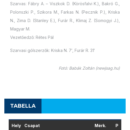
Szarvas: Fábry A. – Viszkok D. (Körösfalvi K.), Bakró G.,
Polonszki P., Szikora M., Farkas N. (Pecznik P.), Kriska
N., Zima D. (Stanley E.), Furár R., Klimaj Z. (Somogyi J.),
Magyar M.
Vezetőedző: Rétes Pál
Szarvasi gólszerzők: Kriska N. 7′, Furár R. 31′
Fotó: Babák Zoltán (newjsag.hu)
TABELLA
Hely
Csapat
Mérk.
P