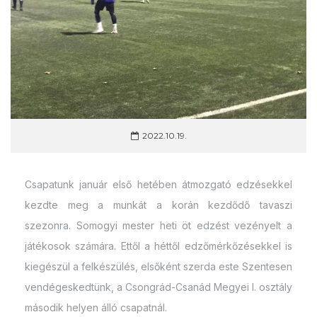
2022.10.19.
Csapatunk január első hetében átmozgató edzésekkel
kezdte meg a munkát a korán kezdődő tavaszi
szezonra. Somogyi mester heti öt edzést vezényelt a
játékosok számára. Ettől a héttől edzőmérkőzésekkel is
kiegészül a felkészülés, elsőként szerda este Szentesen
vendégeskedtünk, a Csongrád-Csanád Megyei I. osztály
második helyen álló csapatnál.