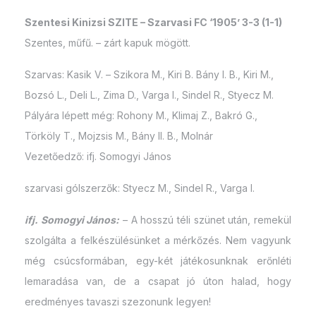
Szentesi Kinizsi SZITE – Szarvasi FC ‘1905’ 3-3 (1-1)
Szentes, műfű. – zárt kapuk mögött.
Szarvas: Kasik V. – Szikora M., Kiri B. Bány I. B., Kiri M.,
Bozsó L., Deli L., Zima D., Varga I., Sindel R., Styecz M.
Pályára lépett még: Rohony M., Klimaj Z., Bakró G.,
Törköly T., Mojzsis M., Bány II. B., Molnár
Vezetőedző: ifj. Somogyi János
szarvasi gólszerzők: Styecz M., Sindel R., Varga I.
ifj. Somogyi János:
– A hosszú téli szünet után, remekül
szolgálta a felkészülésünket a mérkőzés. Nem vagyunk
még csúcsformában, egy-két játékosunknak erőnléti
lemaradása van, de a csapat jó úton halad, hogy
eredményes tavaszi szezonunk legyen!