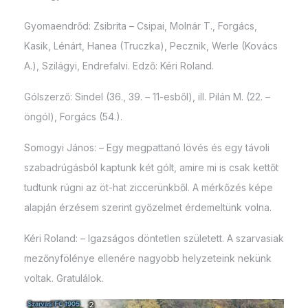
Gyomaendrőd: Zsibrita – Csipai, Molnár T., Forgács,
Kasik, Lénárt, Hanea (Truczka), Pecznik, Werle (Kovács
A.), Szilágyi, Endrefalvi. Edző: Kéri Roland.
Gólszerző: Sindel (36., 39. – 11-esből), ill. Pilán M. (22. –
öngól), Forgács (54.).
Somogyi János: – Egy megpattanó lövés és egy távoli
szabadrúgásból kaptunk két gólt, amire mi is csak kettőt
tudtunk rúgni az öt-hat ziccerünkből. A mérkőzés képe
alapján érzésem szerint győzelmet érdemeltünk volna.
Kéri Roland: – Igazságos döntetlen született. A szarvasiak
mezőnyfölénye ellenére nagyobb helyzeteink nekünk
voltak. Gratulálok.