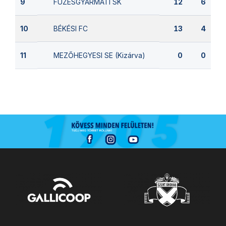
FÜZESGYARMATI SK
9
12
6
BÉKÉSI FC
10
13
4
MEZŐHEGYESI SE (Kizárva)
11
0
0