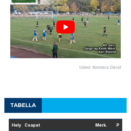
Videó: Kondacs Dávid
TABELLA
Hely
Csapat
Mérk.
P