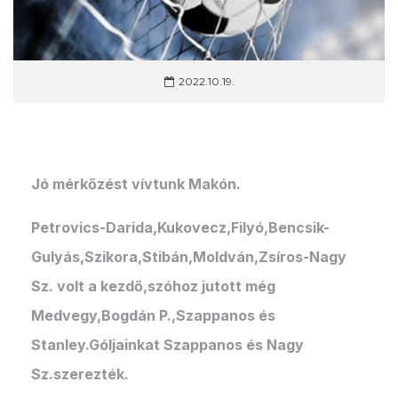
2022.10.19.
Jó mérkőzést vívtunk Makón.
Petrovics-Darida,Kukovecz,Filyó,Bencsik-
Gulyás,Szikora,Stibán,Moldván,Zsíros-Nagy
Sz. volt a kezdő,szóhoz jutott még
Medvegy,Bogdán P.,Szappanos és
Stanley.Góljainkat Szappanos és Nagy
Sz.szerezték.