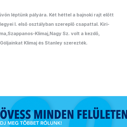
vön léptünk pályára. Két héttel a bajnoki rajt előtt
yei I. első osztályban szereplő csapattal. Kiri-
ma,Szappanos-Klimaj,Nagy Sz. volt a kezdő,
óljainkat Klimaj és Stanley szerezték.