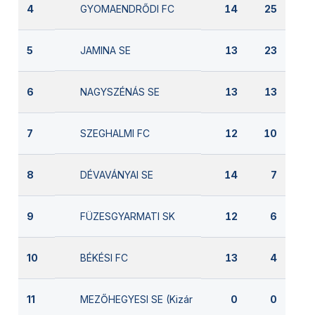
GYOMAENDRŐDI FC
4
14
25
JAMINA SE
5
13
23
NAGYSZÉNÁS SE
6
13
13
SZEGHALMI FC
7
12
10
DÉVAVÁNYAI SE
8
14
7
FÜZESGYARMATI SK
9
12
6
BÉKÉSI FC
10
13
4
MEZŐHEGYESI SE (Kizárva)
11
0
0