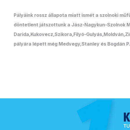
Pályáink rossz állapota miatt ismét a szolnoki műfü
döntetlent játszottunk a Jász-Nagykun-Szolnok Meg
Darida,Kukovecz,Szikora,Filyó-Gulyás,Moldván,Zi
pályára lépett még Medvegy,Stanley és Bogdán P.G