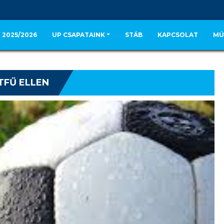
 2025/2026
UP CSAPATAINK
STÁB
KAPCSOLAT
MÚ
TFŰ ELLEN