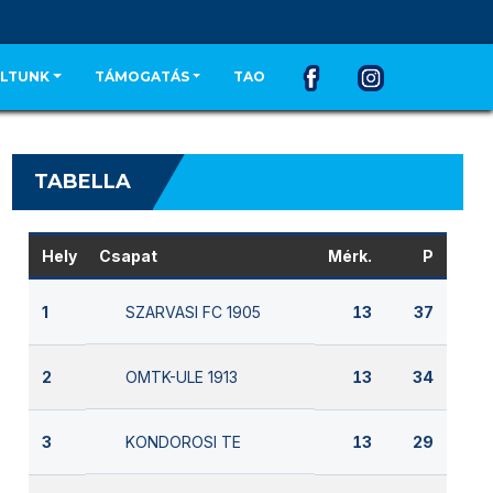
LTUNK
TÁMOGATÁS
TAO
TABELLA
Hely
Csapat
Mérk.
P
SZARVASI FC 1905
1
13
37
OMTK-ULE 1913
2
13
34
KONDOROSI TE
3
13
29