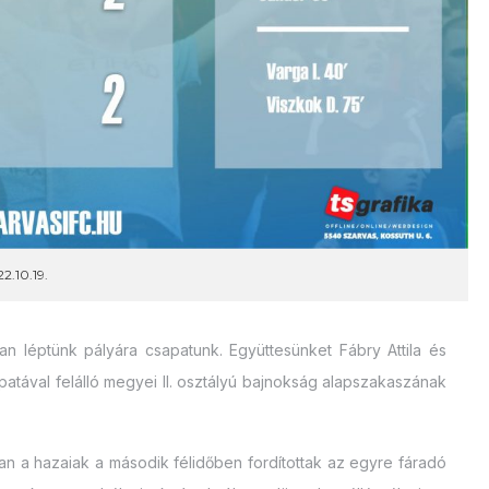
2.10.19.
 léptünk pályára csapatunk. Együttesünket Fábry Attila és
apatával felálló megyei II. osztályú bajnokság alapszakaszának
an a hazaiak a második félidőben fordítottak az egyre fáradó