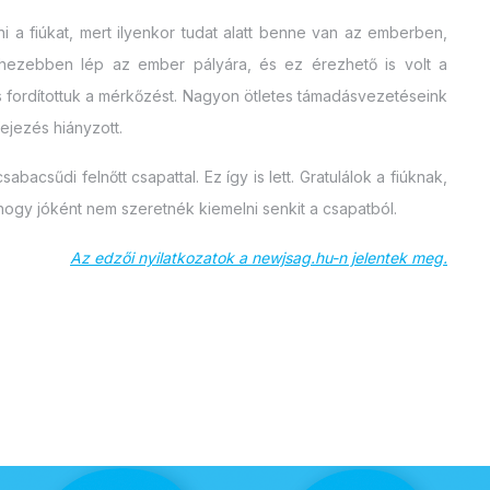
i a fiúkat, mert ilyenkor tudat alatt benne van az emberben,
nehezebben lép az ember pályára, és ez érezhető is volt a
is fordítottuk a mérkőzést. Nagyon ötletes támadásvezetéseink
ejezés hiányzott.
acsűdi felnőtt csapattal. Ez így is lett. Gratulálok a fiúknak,
s, hogy jóként nem szeretnék kiemelni senkit a csapatból.
Az edzői nyilatkozatok a newjsag.hu-n jelentek meg.