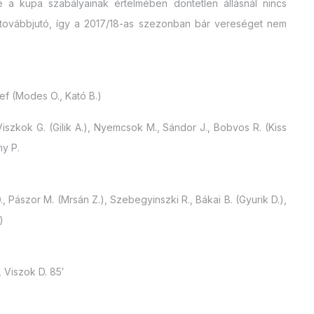
e a kupa szabályainak értelmében döntetlen állásnál nincs
 továbbjutó, így a 2017/18-as szezonban bár vereséget nem
f (Modes O., Kató B.)
Viszkok G. (Gilik A.), Nyemcsok M., Sándor J., Bobvos R. (Kiss
ny P.
., Pászor M. (Mrsán Z.), Szebegyinszki R., Bákai B. (Gyurik D.),
)
, Viszok D. 85′