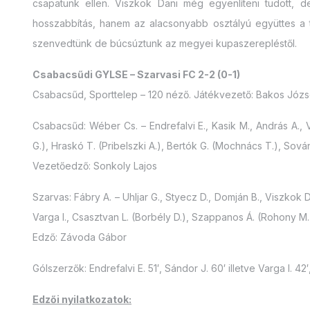
csapatunk ellen. Viszkok Dani még egyenlíteni tudott, d
hosszabbítás, hanem az alacsonyabb osztályú együttes a
szenvedtünk de búcsúztunk az megyei kupaszerepléstől.
Csabacsűdi GYLSE – Szarvasi FC 2-2 (0-1)
Csabacsűd, Sporttelep – 120 néző. Játékvezető: Bakos Józse
Csabacsűd: Wéber Cs. – Endrefalvi E., Kasik M., András A., 
G.), Hraskó T. (Pribelszki A.), Bertók G. (Mochnács T.), Sová
Vezetőedző: Sonkoly Lajos
Szarvas: Fábry A. – Uhljar G., Styecz D., Domján B., Viszkok D
Varga I., Csasztvan L. (Borbély D.), Szappanos Á. (Rohony M.
Edző: Závoda Gábor
Gólszerzők: Endrefalvi E. 51′, Sándor J. 60′ illetve Varga I. 42′
Edzői nyilatkozatok: