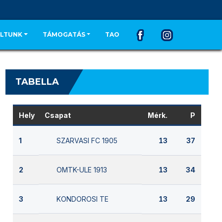
LTUNK
TÁMOGATÁS
TAO
TABELLA
Hely
Csapat
Mérk.
P
SZARVASI FC 1905
1
13
37
OMTK-ULE 1913
2
13
34
KONDOROSI TE
3
13
29