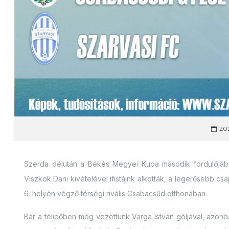
202
Szerda délután a Békés Megyei Kupa második fordulójában
Viszkok Dani kivételével ifistáink alkották, a legerősebb cs
6. helyén végző térségi rivális Csabacsűd otthonában.
Bár a félidőben még vezettünk Varga István góljával, azonb