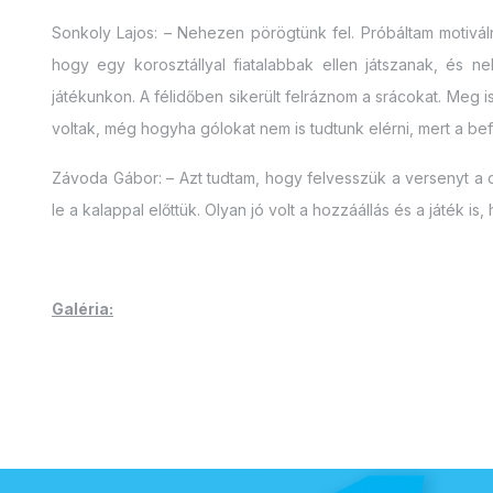
Sonkoly Lajos: – Nehezen pörögtünk fel. Próbáltam motiváln
hogy egy korosztállyal fiatalabbak ellen játszanak, és 
játékunkon. A félidőben sikerült felráznom a srácokat. Meg 
voltak, még hogyha gólokat nem is tudtunk elérni, mert a bef
Závoda Gábor: – Azt tudtam, hogy felvesszük a versenyt a csab
le a kalappal előttük. Olyan jó volt a hozzáállás és a játék i
Galéria: