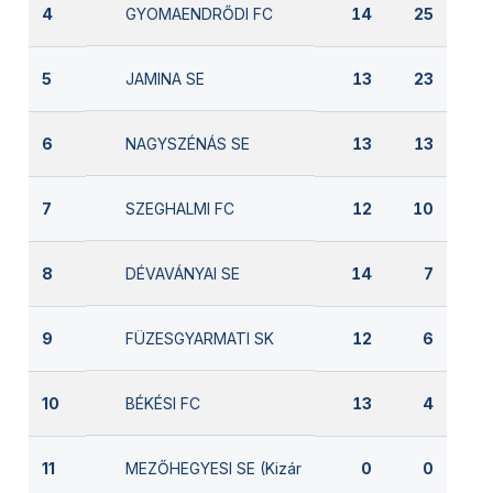
GYOMAENDRŐDI FC
4
14
25
JAMINA SE
5
13
23
NAGYSZÉNÁS SE
6
13
13
SZEGHALMI FC
7
12
10
DÉVAVÁNYAI SE
8
14
7
FÜZESGYARMATI SK
9
12
6
BÉKÉSI FC
10
13
4
MEZŐHEGYESI SE (Kizárva)
11
0
0