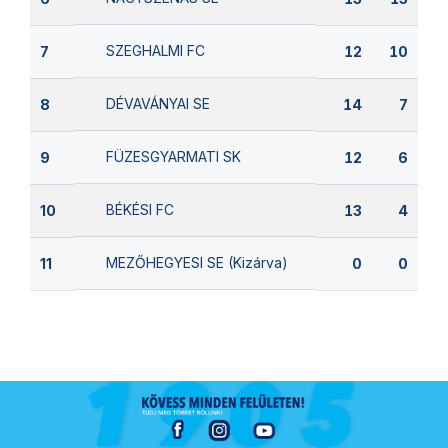
SZEGHALMI FC
7
12
10
DÉVAVÁNYAI SE
8
14
7
FÜZESGYARMATI SK
9
12
6
BÉKÉSI FC
10
13
4
MEZŐHEGYESI SE (Kizárva)
11
0
0