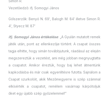
Simon R.
Vezetőedző: ifj. Somogyi János
Gólszerzők: Benyó N. 69′, Balogh M. 84′ illetve Simon R.
4′, Styecz M. 87′
ifj. Somogyi János értékelése
: „A Gyulán mutatott remek
játék után, pont az ellenkezője történt. A csapat összes
tagja elhitte, hogy simán továbbjutunk, ráadásul az elején
megszereztük a vezetést, ami még jobban megnyugtatta
a csapatot. Amikor éreztük, hogy baj lehet átmentünk
kapkodásba és már csak egyenlítésre futotta. Sajnálom a
Csapat szurkolóit, akik Mezőmegyerre is szép számmal
elkísérték a csapatot, remélem vasárnap kárpótoljuk
őket egy újabb szép győzelemmel!”