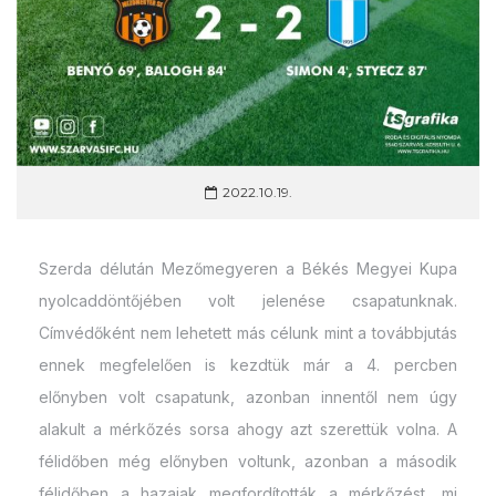
2022.10.19.
Szerda délután Mezőmegyeren a Békés Megyei Kupa
nyolcaddöntőjében volt jelenése csapatunknak.
Címvédőként nem lehetett más célunk mint a továbbjutás
ennek megfelelően is kezdtük már a 4. percben
előnyben volt csapatunk, azonban innentől nem úgy
alakult a mérkőzés sorsa ahogy azt szerettük volna. A
félidőben még előnyben voltunk, azonban a második
félidőben a hazaiak megfordították a mérkőzést, mi