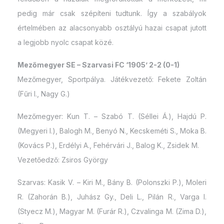
pedig már csak szépíteni tudtunk. Így a szabályok
értelmében az alacsonyabb osztályú hazai csapat jutott
a legjobb nyolc csapat közé.
Mezőmegyer SE – Szarvasi FC ‘1905’ 2-2 (0-1)
Mezőmegyer, Sportpálya. Játékvezető: Fekete Zoltán
(Fűri I., Nagy G.)
Mezőmegyer: Kun T. – Szabó T. (Séllei Á.), Hajdú P.
(Megyeri I.), Balogh M., Benyó N., Kecskeméti S., Moka B.
(Kovács P.), Erdélyi A., Fehérvári J., Balog K., Zsidek M.
Vezetőedző: Zsiros György
Szarvas: Kasik V. – Kiri M., Bány B. (Polonszki P.), Moleri
R. (Zahorán B.), Juhász Gy., Deli L., Pilán R., Varga I.
(Styecz M.), Magyar M. (Furár R.), Czvalinga M. (Zima D.),