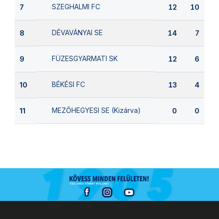
SZEGHALMI FC
7
12
10
DÉVAVÁNYAI SE
8
14
7
FÜZESGYARMATI SK
9
12
6
BÉKÉSI FC
10
13
4
MEZŐHEGYESI SE (Kizárva)
11
0
0