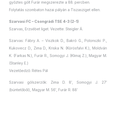
győztes gólt Furár megszerezte a 88. percben.
Folytatás szombaton hazai pályán a Tiszasziget ellen.
Szarvasi FC – Csongrádi TSE 4-3 (2-1)
Szarvas, Erzsébet liget. Vezette: Steigler Á.
Szarvas: Fábry A. – Viszkok D., Bakró G., Polonszki P.,
Kukovecz D., Zima D., Kriska N. (Körösfalvi K.), Moldván
K. (Farkas N.), Furár R., Somogyi J. (Klimaj Z.), Magyar M.
(Stanley E.)
Vezetőedző: Rétes Pál
Szarvasi gólszerzők: Zima D. 8′, Somogyi J. 27′
(büntetőből), Magyar M. 56′, Furár R. 88′