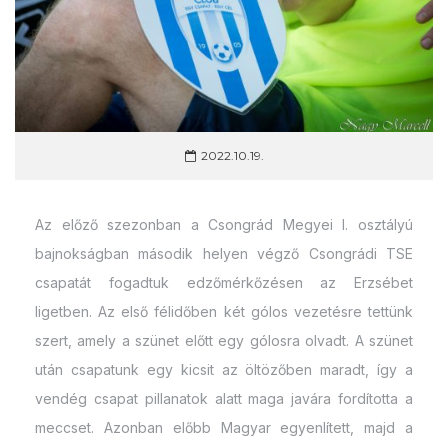
2022.10.19.
Az előző szezonban a Csongrád Megyei I. osztályú
bajnokságban második helyen végző Csongrádi TSE
csapatát fogadtuk edzőmérkőzésen az Erzsébet
ligetben. Az első félidőben két gólos vezetésre tettünk
szert, amely a szünet előtt egy gólosra olvadt. A szünet
után csapatunk egy kicsit az öltözőben maradt, így a
vendég csapat pillanatok alatt maga javára fordította a
meccset. Azonban előbb Magyar egyenlített, majd a