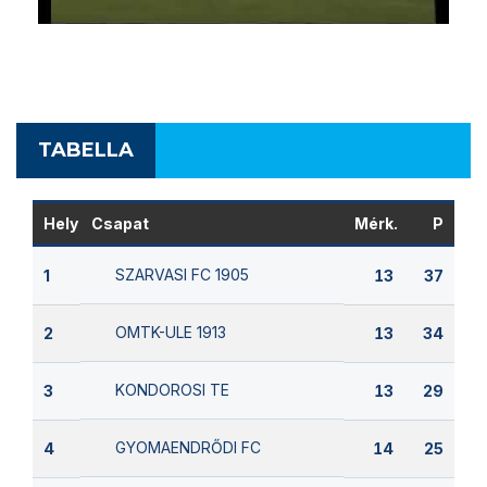
TABELLA
Hely
Csapat
Mérk.
P
SZARVASI FC 1905
1
13
37
OMTK-ULE 1913
2
13
34
KONDOROSI TE
3
13
29
GYOMAENDRŐDI FC
4
14
25