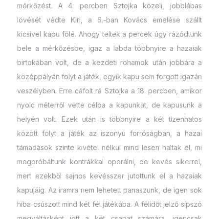
mérkőzést. A 4. percben Sztojka közeli, jobblábas
lövését védte Kiri, a 6.-ban Kovács emelése szállt
kicsivel kapu fölé. Ahogy teltek a percek úgy rázódtunk
bele a mérkőzésbe, igaz a labda többnyire a hazaiak
birtokában volt, de a kezdeti rohamok után jobbára a
középpályán folyt a játék, egyik kapu sem forgott igazán
veszélyben. Erre cáfolt rá Sztojka a 18. percben, amikor
nyolc méterről vette célba a kapunkat, de kapusunk a
helyén volt. Ezek után is többnyire a két tizenhatos
között folyt a játék az iszonyú forróságban, a hazai
támadások szinte kivétel nélkül mind lesen haltak el, mi
megpróbáltunk kontrákkal operálni, de kevés sikerrel,
mert ezekből sajnos kevésszer jutottunk el a hazaiak
kapujáig. Az iramra nem lehetett panaszunk, de igen sok
hiba csúszott mind két fél játékába. A félidőt jelző sípszó
megváltásként jött a két csapat számára, igencsak