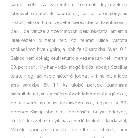
sarok mellé. A 81.percben kerültünk legközelebb
labdával ellenfelünk kapujához, és ez eredményt is
hozott, ekkor Furár vezette keresztbe a tizenhatoson
belül, de Vincze a tizenhatoson belül buktatta, amiért a
játékvezető büntetőt ítélt. Az ítéletet Klimaj váltotta
szokásához híven gólra, a jobb felső sarokba lővén. 0-1.
Sajnos nem sokáig örülhettünk a vezetésünknek, mert a
83. percben, Knyihár védők mögé belőtt labdája Sztojkát
találta meg, aki nyolc méterről jobbal, Kiri mellett a jobb
alsó sarokba lőtt. 1-1. Az utolsó percek izgalmasra
sikerültek, ugyanis a méhkerékiek felpörgették a játékot,
de a nyerő lap a mi kezünkben volt, ugyanis a 89.
percben Klimaj jobb oldali beadására Gulyás érkezett,
akit két kézzel az egyik hazai védő kilökött a labda alól,
Mihálik sporttárs tovább engedte a játékot, úgy