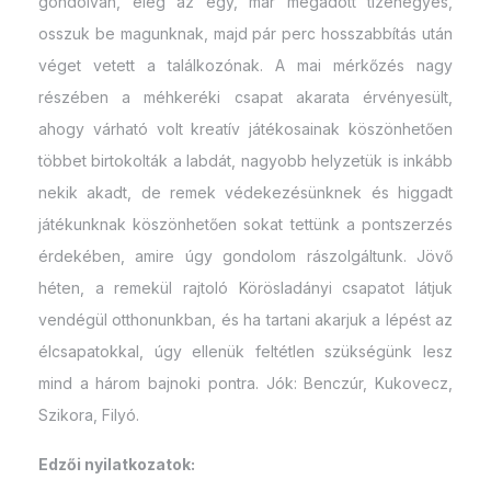
gondolván, elég az egy, már megadott tizenegyes,
osszuk be magunknak, majd pár perc hosszabbítás után
véget vetett a találkozónak. A mai mérkőzés nagy
részében a méhkeréki csapat akarata érvényesült,
ahogy várható volt kreatív játékosainak köszönhetően
többet birtokolták a labdát, nagyobb helyzetük is inkább
nekik akadt, de remek védekezésünknek és higgadt
játékunknak köszönhetően sokat tettünk a pontszerzés
érdekében, amire úgy gondolom rászolgáltunk. Jövő
héten, a remekül rajtoló Körösladányi csapatot látjuk
vendégül otthonunkban, és ha tartani akarjuk a lépést az
élcsapatokkal, úgy ellenük feltétlen szükségünk lesz
mind a három bajnoki pontra. Jók: Benczúr, Kukovecz,
Szikora, Filyó.
Edzői nyilatkozatok: