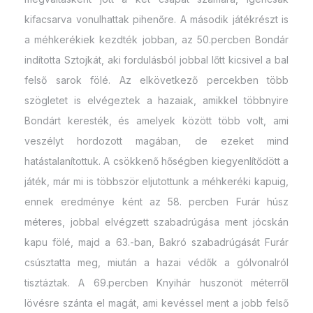
kifacsarva vonulhattak pihenőre. A második játékrészt is
a méhkerékiek kezdték jobban, az 50.percben Bondár
indította Sztojkát, aki fordulásból jobbal lőtt kicsivel a bal
felső sarok fölé. Az elkövetkező percekben több
szögletet is elvégeztek a hazaiak, amikkel többnyire
Bondárt keresték, és amelyek között több volt, ami
veszélyt hordozott magában, de ezeket mind
hatástalanítottuk. A csökkenő hőségben kiegyenlítődött a
játék, már mi is többször eljutottunk a méhkeréki kapuig,
ennek eredménye ként az 58. percben Furár húsz
méteres, jobbal elvégzett szabadrúgása ment jócskán
kapu fölé, majd a 63.-ban, Bakró szabadrúgását Furár
csúsztatta meg, miután a hazai védők a gólvonalról
tisztáztak. A 69.percben Knyihár huszonöt méterről
lövésre szánta el magát, ami kevéssel ment a jobb felső