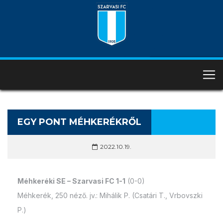
EGY PONT MÉHKERÉKRŐL
2022.10.19.
Méhkeréki SE – Szarvasi FC 1-1
(0-0)
Méhkerék, 250 néző. jv.: Mihálik P. (Csatári T., Vrbovszki
P.)