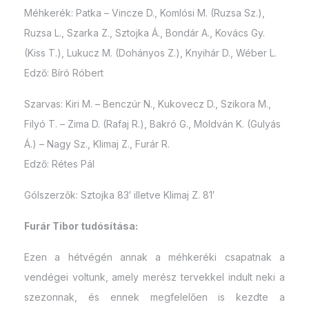
Méhkerék: Patka – Vincze D., Komlósi M. (Ruzsa Sz.),
Ruzsa L., Szarka Z., Sztojka Á., Bondár A., Kovács Gy.
(Kiss T.), Lukucz M. (Dohányos Z.), Knyihár D., Wéber L.
Edző: Bíró Róbert
Szarvas: Kiri M. – Benczúr N., Kukovecz D., Szikora M.,
Filyó T. – Zima D. (Rafaj R.), Bakró G., Moldván K. (Gulyás
Á.) – Nagy Sz., Klimaj Z., Furár R.
Edző: Rétes Pál
Gólszerzők: Sztojka 83′ illetve Klimaj Z. 81′
Furár Tibor tudósítása:
Ezen a hétvégén annak a méhkeréki csapatnak a
vendégei voltunk, amely merész tervekkel indult neki a
szezonnak, és ennek megfelelően is kezdte a