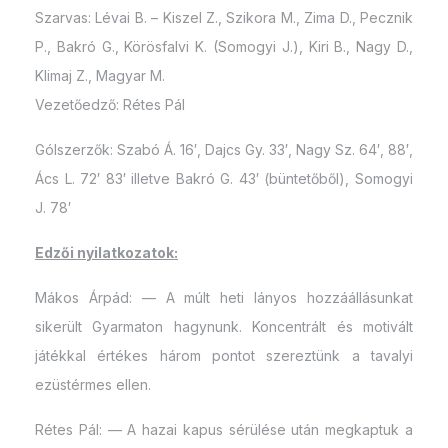
Szarvas: Lévai B. – Kiszel Z., Szikora M., Zima D., Pecznik
P., Bakró G., Körösfalvi K. (Somogyi J.), Kiri B., Nagy D.,
Klimaj Z., Magyar M.
Vezetőedző: Rétes Pál
Gólszerzők: Szabó Á. 16′, Dajcs Gy. 33′, Nagy Sz. 64′, 88′,
Ács L. 72′ 83′ illetve Bakró G. 43′ (büntetőből), Somogyi
J. 78′
Edzői nyilatkozatok:
Mákos Árpád: — A múlt heti lányos hozzáállásunkat
sikerült Gyarmaton hagynunk. Koncentrált és motivált
játékkal értékes három pontot szereztünk a tavalyi
ezüstérmes ellen.
Rétes Pál: — A hazai kapus sérülése után megkaptuk a