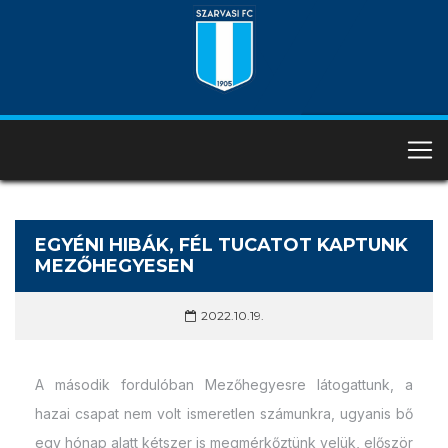
EGYÉNI HIBÁK, FÉL TUCATOT KAPTUNK
MEZŐHEGYESEN
2022.10.19.
A második fordulóban Mezőhegyesre látogattunk, a
hazai csapat nem volt ismeretlen számunkra, ugyanis bő
egy hónap alatt kétszer is megmérkőztünk velük, először