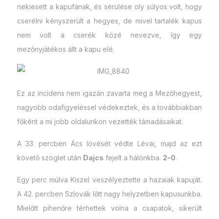
nekiesett a kapufának, és sérülése oly súlyos volt, hogy
cserélni kényszerült a hegyes, de mivel tartalék kapus
nem volt a cserék közé nevezve, így egy
mezőnyjátékos állt a kapu elé.
Ez az incidens nem igazán zavarta meg a Mezőhegyest,
nagyobb odafigyeléssel védekeztek, és a továbbiakban
főként a mi jobb oldalunkon vezették támadásaikat.
A 33. percben Ács lövését védte Lévai, majd az ezt
követő szöglet után
Dajcs
fejelt a hálónkba.
2-0
.
Egy perc múlva Kiszel veszélyeztette a hazaiak kapuját.
A 42. percben Szlovák lőtt nagy helyzetben kapusunkba.
Mielőtt pihenőre térhettek volna a csapatok, sikerült