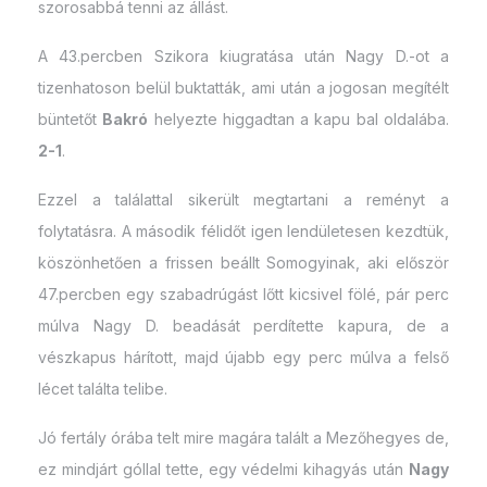
szorosabbá tenni az állást.
A 43.percben Szikora kiugratása után Nagy D.-ot a
tizenhatoson belül buktatták, ami után a jogosan megítélt
büntetőt
Bakró
helyezte higgadtan a kapu bal oldalába.
2-1
.
Ezzel a találattal sikerült megtartani a reményt a
folytatásra. A második félidőt igen lendületesen kezdtük,
köszönhetően a frissen beállt Somogyinak, aki először
47.percben egy szabadrúgást lőtt kicsivel fölé, pár perc
múlva Nagy D. beadását perdítette kapura, de a
vészkapus hárított, majd újabb egy perc múlva a felső
lécet találta telibe.
Jó fertály órába telt mire magára talált a Mezőhegyes de,
ez mindjárt góllal tette, egy védelmi kihagyás után
Nagy