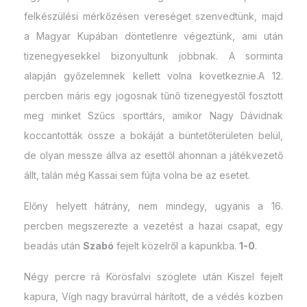
felkészülési mérkőzésen vereséget szenvedtünk, majd
a Magyar Kupában döntetlenre végeztünk, ami után
tizenegyesekkel bizonyultunk jobbnak. A sorminta
alapján győzelemnek kellett volna következnie.A 12.
percben máris egy jogosnak tűnő tizenegyestől fosztott
meg minket Szűcs sporttárs, amikor Nagy Dávidnak
koccantották össze a bokáját a büntetőterületen belül,
de olyan messze állva az esettől ahonnan a játékvezető
állt, talán még Kassai sem fújta volna be az esetet.
Előny helyett hátrány, nem mindegy, ugyanis a 16.
percben megszerezte a vezetést a hazai csapat, egy
beadás után
Szabó
fejelt közelről a kapunkba.
1-0
.
Négy percre rá Körösfalvi szöglete után Kiszel fejelt
kapura, Vígh nagy bravúrral hárított, de a védés közben