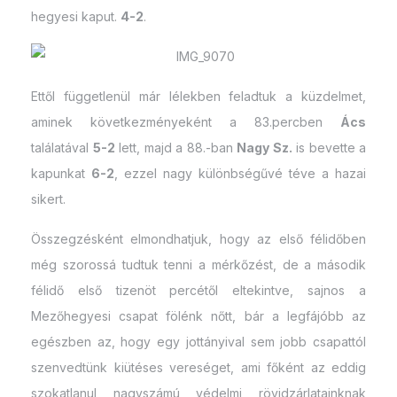
hegyesi kaput.
4-2
.
Ettől függetlenül már lélekben feladtuk a küzdelmet,
aminek következményeként a 83.percben
Ács
találatával
5-2
lett, majd a 88.-ban
Nagy Sz.
is bevette a
kapunkat
6-2
, ezzel nagy különbségűvé téve a hazai
sikert.
Összegzésként elmondhatjuk, hogy az első félidőben
még szorossá tudtuk tenni a mérkőzést, de a második
félidő első tizenöt percétől eltekintve, sajnos a
Mezőhegyesi csapat fölénk nőtt, bár a legfájóbb az
egészben az, hogy egy jottányival sem jobb csapattól
szenvedtünk kiütéses vereséget, ami főként az eddig
szokatlanul nagyszámú védelmi rövidzárlatainknak