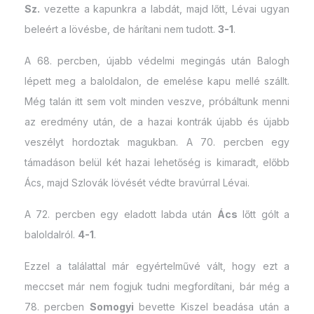
Sz.
vezette a kapunkra a labdát, majd lőtt, Lévai ugyan
beleért a lövésbe, de hárítani nem tudott.
3-1
.
A 68. percben, újabb védelmi megingás után Balogh
lépett meg a baloldalon, de emelése kapu mellé szállt.
Még talán itt sem volt minden veszve, próbáltunk menni
az eredmény után, de a hazai kontrák újabb és újabb
veszélyt hordoztak magukban. A 70. percben egy
támadáson belül két hazai lehetőség is kimaradt, előbb
Ács, majd Szlovák lövését védte bravúrral Lévai.
A 72. percben egy eladott labda után
Ács
lőtt gólt a
baloldalról.
4-1
.
Ezzel a találattal már egyértelművé vált, hogy ezt a
meccset már nem fogjuk tudni megfordítani, bár még a
78. percben
Somogyi
bevette Kiszel beadása után a