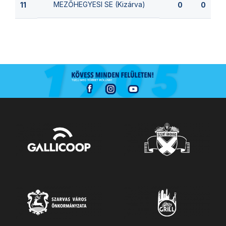
MEZŐHEGYESI SE (Kizárva)
11
0
0