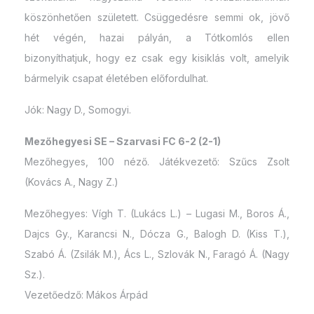
köszönhetően született. Csüggedésre semmi ok, jövő
hét végén, hazai pályán, a Tótkomlós ellen
bizonyíthatjuk, hogy ez csak egy kisiklás volt, amelyik
bármelyik csapat életében előfordulhat.
Jók: Nagy D., Somogyi.
Mezőhegyesi SE – Szarvasi FC 6-2 (2-1)
Mezőhegyes, 100 néző. Játékvezető: Szűcs Zsolt
(Kovács A., Nagy Z.)
Mezőhegyes: Vígh T. (Lukács L.) – Lugasi M., Boros Á.,
Dajcs Gy., Karancsi N., Dócza G., Balogh D. (Kiss T.),
Szabó Á. (Zsilák M.), Ács L., Szlovák N., Faragó Á. (Nagy
Sz.).
Vezetőedző: Mákos Árpád