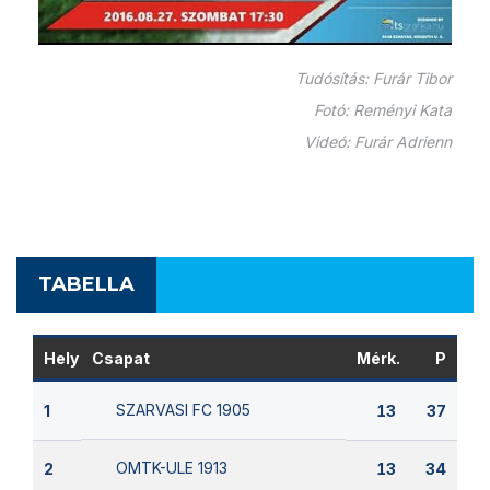
Tudósítás: Furár Tibor
Fotó: Reményi Kata
Videó: Furár Adrienn
TABELLA
Hely
Csapat
Mérk.
P
SZARVASI FC 1905
1
13
37
OMTK-ULE 1913
2
13
34