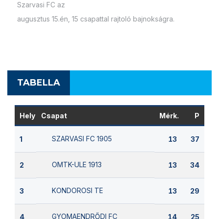
Szarvasi FC az
augusztus 15.én, 15 csapattal rajtoló bajnokságra.
TABELLA
Hely
Csapat
Mérk.
P
SZARVASI FC 1905
1
13
37
OMTK-ULE 1913
2
13
34
KONDOROSI TE
3
13
29
GYOMAENDRŐDI FC
4
14
25