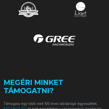
MEGÉRI MINKET
TÁMOGATNI?
Támogass egy több mint 100 éves labdarúgó egyesületet.
KATTINTS IDE
és tudj meg többet a szponzoráció gazdasági