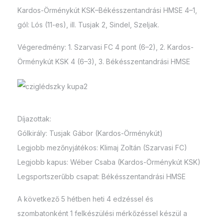
Kardos-Örménykút KSK–Békésszentandrási HMSE 4–1,
gól: Lós (11-es), ill. Tusjak 2, Sindel, Szeljak.
Végeredmény: 1. Szarvasi FC 4 pont (6–2), 2. Kardos-
Örménykút KSK 4 (6–3), 3. Békésszentandrási HMSE
Díjazottak:
Gólkirály: Tusjak Gábor (Kardos-Örménykút)
Legjobb mezőnyjátékos: Klimaj Zoltán (Szarvasi FC)
Legjobb kapus: Wéber Csaba (Kardos-Örménykút KSK)
Legsportszerűbb csapat: Békésszentandrási HMSE
A következő 5 hétben heti 4 edzéssel és
szombatonként 1 felkészülési mérkőzéssel készül a