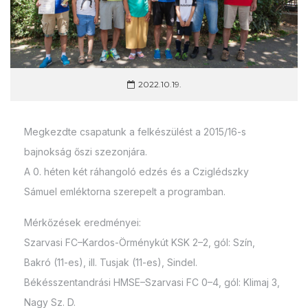
2022.10.19.
Megkezdte csapatunk a felkészülést a 2015/16-s
bajnokság őszi szezonjára.
A 0. héten két ráhangoló edzés és a Cziglédszky
Sámuel emléktorna szerepelt a programban.
Mérkőzések eredményei:
Szarvasi FC–Kardos-Örménykút KSK 2–2, gól: Szín,
Bakró (11-es), ill. Tusjak (11-es), Sindel.
Békésszentandrási HMSE–Szarvasi FC 0–4, gól: Klimaj 3,
Nagy Sz. D.