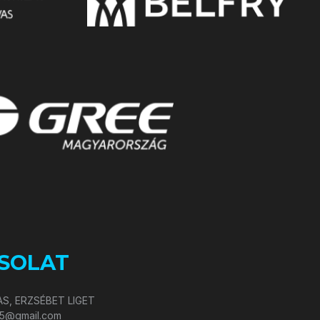
SOLAT
S, ERZSÉBET LIGET
05@gmail.com