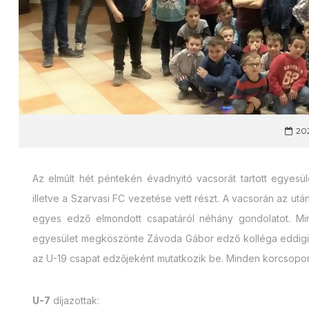
202
Az elmúlt hét péntekén évadnyitó vacsorát tartott egyesü
illetve a Szarvasi FC vezetése vett részt. A vacsorán az utá
egyes edző elmondott csapatáról néhány gondolatot. Min
egyesület megköszönte Závoda Gábor edző kolléga eddigi 
az U-19 csapat edzőjeként mutatkozik be. Minden korcsoport
U-7
díjazottak: