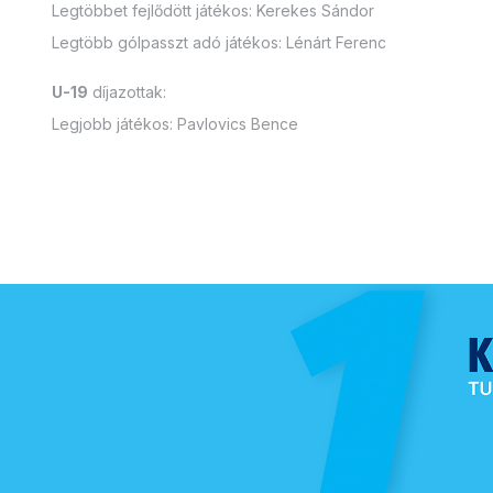
Legtöbbet fejlődött játékos: Kerekes Sándor
Legtöbb gólpasszt adó játékos: Lénárt Ferenc
U-19
díjazottak:
Legjobb játékos: Pavlovics Bence