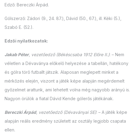
Edző: Bereczki Árpád.
Gólszerző: Zádori (9., 24. 87.), Dávid (50., 67.), ill. Kéki (5.),
Szabó E. (52.).
Edzői nyilatkozatok:
Jakab Péter
, vezetőedző (Békéscsaba 1912 Előre II.)
: – Nem
véletlen a Dévaványa előkelő helyezése a tabellán, hatékony
és gólra törő futballt játszik. Alaposan meglepett minket a
mérkőzés elején, viszont a játék képe alapján megérdemelt
győzelmet arattunk, ami lehetett volna még nagyobb arányú is.
Nagyon örülök a fiatal Dávid Kende gólerős játékának.
Bereczki Árpád
, vezetőedző (Dévaványai SE)
: – A játék képe
alapján reális eredmény született az osztály legjobb csapata
ellen.