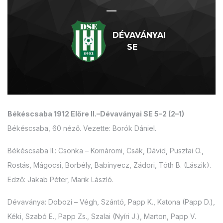
—
DÉVAVÁNYAI
SE
Békéscsaba 1912 Előre II.–Dévaványai SE 5–2 (2–1)
Békéscsaba, 60 néző. Vezette: Borók Dániel.
Békéscsaba II.: Csonka – Komáromi, Csák, Dávid, Pusztai O.,
Rostás, Mágocsi, Borbély, Babinyecz, Zádori, Tóth B. (Lászik).
Edző: Jakab Péter, Marik László.
Dévaványa: Dobozi – Végh, Szántó, Papp K., Katona (Papp D.),
Kéki, Szabó E., Papp Zs., Szalai (Nyíri J.), Marton, Papp V.