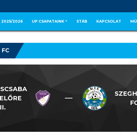
 2025/2026
UP CSAPATAINK
STÁB
KAPCSOLAT
MÚ
 FC
SCSABA
SZEGH
—
 ELŐRE
F
II.