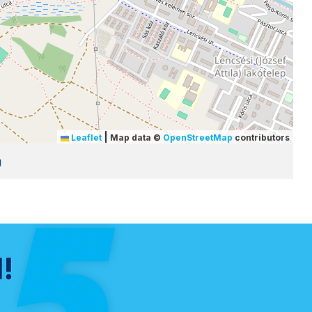
|
Leaflet
Map data ©
OpenStreetMap
contributors
g