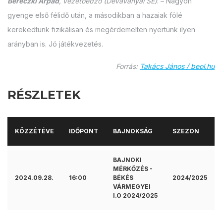
Bereczki Árpád
, vezetőedző (Dévaványai SE)
: – Nagyon
gyenge első félidő után, a másodikban a hazaiak fölé
kerekedtünk fizikálisan és megérdemelten nyertünk ilyen
arányban is. Jó játékvezetés.
Forrás:
Takács János / beol.hu
RÉSZLETEK
KÖZZÉTÉVE
IDŐPONT
BAJNOKSÁG
SZEZON
BAJNOKI
MÉRKŐZÉS -
2024.09.28.
16:00
BÉKÉS
2024/2025
VÁRMEGYEI
I.O 2024/2025