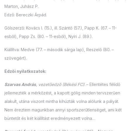
Marton, Juhász P.
Edző: Bereczki Árpád.
Gólszerző: Kovács I. (15.), ill. Szántó (57.), Papp K. (67. – 11-
esből), Papp Zs. (80. – 11-esből), Nyíri J. (89.).
Kiállítva: Medve (77. – második sárga lap), Reszelő (80. –
szövegért).
Edzői nyilatkozatok:
Szarvas András
, vezetőedző (Békési FC)
: – Ellentétes félidő
jellemezték a mérkőzést, a kapott gólig minden tervszerűen
alakult, utána viszont mintha kihúzták volna alólunk a pályát.
Nem éreztem magunkban annyi sportszerűtlenséget, ami két
büntetőt és két kiállítást eredményezett volna…