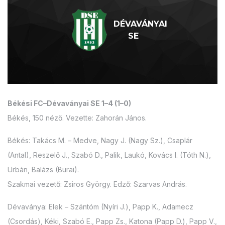
DÉVAVÁNYAI
SE
Békési FC–Dévaványai SE 1–4 (1–0)
Békés, 150 néző. Vezette: Zahorán János.
Békés: Takács M. – Medve, Nagy J. (Nagy Sz.), Csaplár
(Antal), Reszelő J., Szabó D., Palik, Laukó, Kovács I. (Tóth N.),
Urbán, Balázs (Burai).
Szakmai vezető: Zsiros György. Edző: Szarvas András.
Dévaványa: Elek – Szántóm (Nyíri J.), Papp K., Adamecz
(Csordás), Kéki, Szabó E., Papp Zs., Katona (Papp D.), Papp V.,