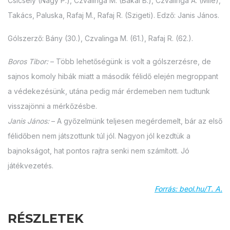
Csicsely (Nagy P.), Czvalinga M. (Bákai B.), Czvalinga Á. (Mile),
Takács, Paluska, Rafaj M., Rafaj R. (Szigeti). Edző: Janis János.
Gólszerző: Bány (30.), Czvalinga M. (61.), Rafaj R. (62.).
Boros Tibor:
– Több lehetőségünk is volt a gólszerzésre, de
sajnos komoly hibák miatt a második félidő elején megroppant
a védekezésünk, utána pedig már érdemeben nem tudtunk
visszajönni a mérkőzésbe.
Janis János:
– A győzelmünk teljesen megérdemelt, bár az első
félidőben nem játszottunk túl jól. Nagyon jól kezdtük a
bajnokságot, hat pontos rajtra senki nem számított. Jó
játékvezetés.
Forrás: beol.hu/T. A.
RÉSZLETEK