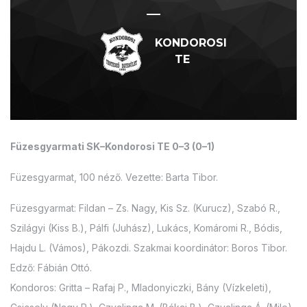
—
KONDOROSI
TE
Füzesgyarmati SK–Kondorosi TE 0–3 (0–1)
Füzesgyarmat, 100 néző. Vezette: Barta Tibor.
Füzesgyarmat: Fildan – Zs. Nagy, Kis Sz. (Kurucz), Szabó R.,
Szilágyi (Kiss B.), Pálfi (Juhász), Lukács, Komáromi R., Bódis,
Hajdu L. (Vámos), Pákozdi. Szakmai koordinátor: Boros Tibor.
Edző: Fábián Ottó.
Kondoros: Gritta – Rafaj P., Mladonyiczki, Bány (Vízkeleti),