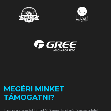
MEGÉRI MINKET
TÁMOGATNI?
Támogass egy több mint 100 éves labdarúgó egyesületet.