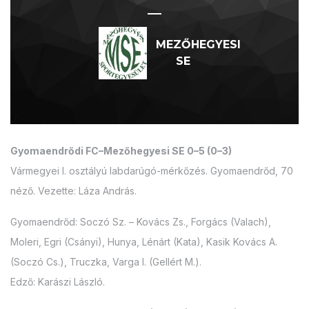
—
MEZŐHEGYESI
SE
Gyomaendrődi FC–Mezőhegyesi SE 0–5 (0–3)
Vármegyei I. osztályú labdarúgó-mérkőzés. Gyomaendrőd, 70
néző. Vezette: Láza András.
Gyomaendrőd: Soczó Sz. – Kovács Zs., Forgács (Valach),
Moleri, Egri (Csányi), Hunya, Lénárt (Kata), Kasik Kovács A.
(Soczó Cs.), Truczka, Varga I. (Gellért M.).
Edző: Karászi László.