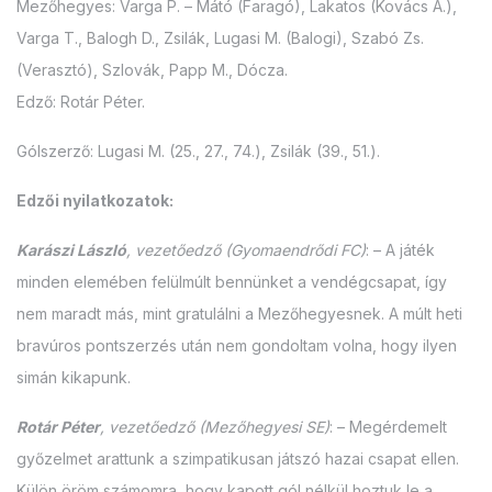
Mezőhegyes: Varga P. – Mátó (Faragó), Lakatos (Kovács A.),
Varga T., Balogh D., Zsilák, Lugasi M. (Balogi), Szabó Zs.
(Verasztó), Szlovák, Papp M., Dócza.
Edző: Rotár Péter.
Gólszerző: Lugasi M. (25., 27., 74.), Zsilák (39., 51.).
Edzői nyilatkozatok:
Karászi László
, vezetőedző (Gyomaendrődi FC)
: – A játék
minden elemében felülmúlt bennünket a vendégcsapat, így
nem maradt más, mint gratulálni a Mezőhegyesnek. A múlt heti
bravúros pontszerzés után nem gondoltam volna, hogy ilyen
simán kikapunk.
Rotár Péter
, vezetőedző (Mezőhegyesi SE)
: – Megérdemelt
győzelmet arattunk a szimpatikusan játszó hazai csapat ellen.
Külön öröm számomra, hogy kapott gól nélkül hoztuk le a