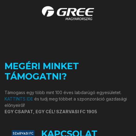
MEGÉRI MINKET
TÁMOGATNI?
Támogass egy több mint 100 éves labdarúgó egyesületet.
KATTINTS IDE
és tudj meg többet a szponzoráció gazdasági
előnyeiről!
EGY CSAPAT, EGY CÉL! SZARVASI FC 1905
KAPCSOLAT