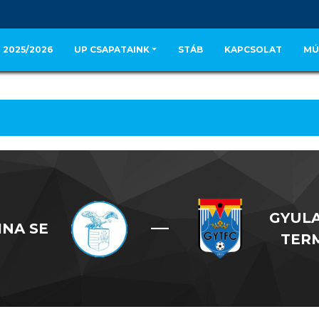
 2025/2026
UP CSAPATAINK
STÁB
KAPCSOLAT
MÚ
GYULA
—
INA SE
TER