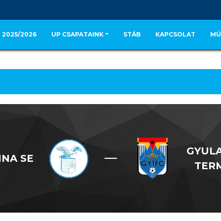
 2025/2026
UP CSAPATAINK
STÁB
KAPCSOLAT
MÚ
GYULA
—
INA SE
TER