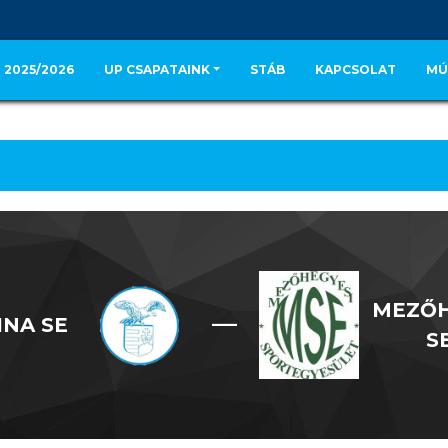
 2025/2026
UP CSAPATAINK
STÁB
KAPCSOLAT
MÚ
MEZŐH
—
INA SE
S