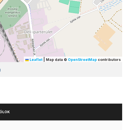
|
Leaflet
Map data ©
OpenStreetMap
contributors
g
ÓLOK