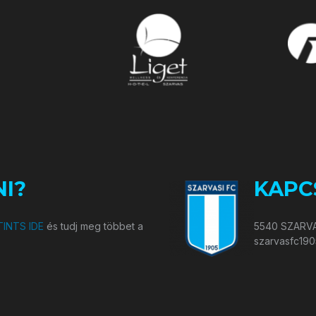
I?
KAPC
INTS IDE
és tudj meg többet a
5540 SZARVA
szarvasfc19