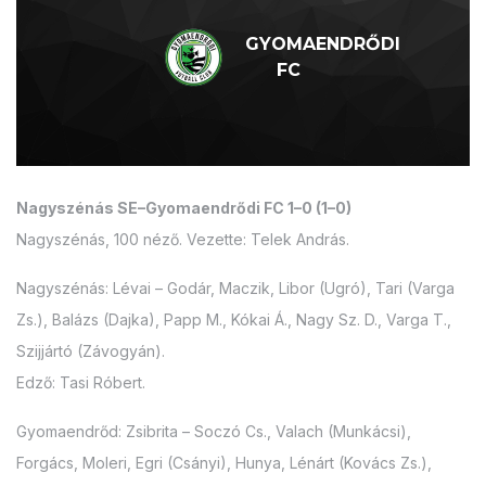
GYOMAENDRŐDI
FC
Nagyszénás SE–Gyomaendrődi FC 1–0 (1–0)
Nagyszénás, 100 néző. Vezette: Telek András.
Nagyszénás: Lévai – Godár, Maczik, Libor (Ugró), Tari (Varga
Zs.), Balázs (Dajka), Papp M., Kókai Á., Nagy Sz. D., Varga T.,
Szijjártó (Závogyán).
Edző: Tasi Róbert.
Gyomaendrőd: Zsibrita – Soczó Cs., Valach (Munkácsi),
Forgács, Moleri, Egri (Csányi), Hunya, Lénárt (Kovács Zs.),