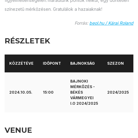
figyelmetlenségeiért maradtunk pontok nélkül, egy döntetlen
színezetű mérkőzésen. Gratulálok a hazaiaknak!
Forrás:
beol.hu / Kárai Roland
RÉSZLETEK
KÖZZÉTÉVE
IDŐPONT
BAJNOKSÁG
SZEZON
BAJNOKI
MÉRKŐZÉS -
2024.10.05.
15:00
BÉKÉS
2024/2025
VÁRMEGYEI
I.O 2024/2025
VENUE