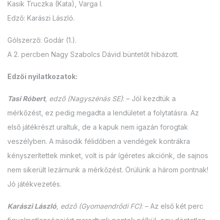
Kasik Truczka (Kata), Varga I.
Edző: Karászi László.
Gólszerző: Godár (1.).
A 2. percben Nagy Szabolcs Dávid büntetőt hibázott.
Edzői nyilatkozatok:
Tasi Róbert
, edző (Nagyszénás SE)
: – Jól kezdtük a
mérkőzést, ez pedig megadta a lendületet a folytatásra. Az
első játékrészt uraltuk, de a kapuk nem igazán forogtak
veszélyben. A második félidőben a vendégek kontrákra
kényszerítettek minket, volt is pár ígéretes akciónk, de sajnos
nem sikerült lezárnunk a mérkőzést. Örülünk a három pontnak!
Jó játékvezetés.
Karászi László
, edző (Gyomaendrődi FC)
: – Az első két perc