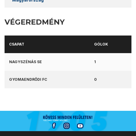
VÉGEREDMÉNY
CSAPAT
GÓLOK
NAGYSZÉNÁS SE
1
GYOMAENDRŐDI FC
0