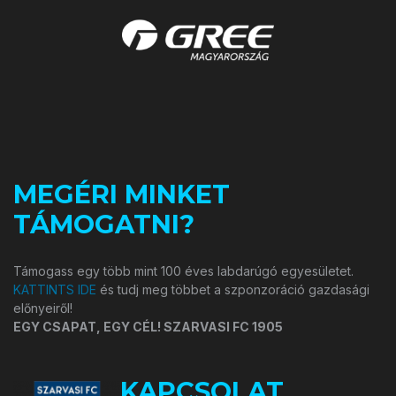
MEGÉRI MINKET
TÁMOGATNI?
Támogass egy több mint 100 éves labdarúgó egyesületet.
KATTINTS IDE
és tudj meg többet a szponzoráció gazdasági
előnyeiről!
EGY CSAPAT, EGY CÉL! SZARVASI FC 1905
KAPCSOLAT