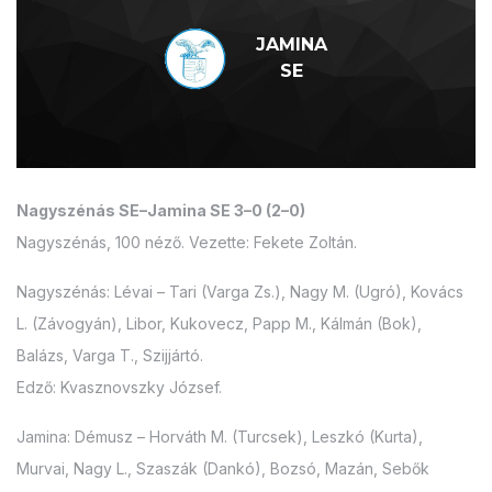
JAMINA
SE
Nagyszénás SE–Jamina SE 3–0 (2–0)
Nagyszénás, 100 néző. Vezette: Fekete Zoltán.
Nagyszénás: Lévai – Tari (Varga Zs.), Nagy M. (Ugró), Kovács
L. (Závogyán), Libor, Kukovecz, Papp M., Kálmán (Bok),
Balázs, Varga T., Szijjártó.
Edző: Kvasznovszky József.
Jamina: Démusz – Horváth M. (Turcsek), Leszkó (Kurta),
Murvai, Nagy L., Szaszák (Dankó), Bozsó, Mazán, Sebők