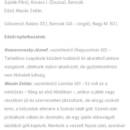
(Lipták-Pikó), Kovács I. (Zsuzsa), Bencsik.
Edző: Mazán Zoltán.
Gólszerző: Balázs (13.), Bencsik (43. – öngól), Nagy M. (51.).
Edzői nyilatkozatok:
Kvasznovszky József
, vezetőedző (Nagyszénás SE)
: –
Tartalékos csapatunk küzdeni tudásból és akaratból jelesre
vizsgázott. Játékunk olykor akadozott, de győzelmünkhöz
nem férhetett kétség.
Mazán Zoltán
, vezetőedző (Jamina SE)
: – Ez volt az a
mérkőzés – főleg az első félidőben –, amikor a játék nagy
részében jól és szervezetten játszottunk, de ahogy szokott
lenni, a helyzetek ellenére a Szénás talált gólt. Szünet után
próbáltunk váltani és dominálni, de egy újabb előrevágott
labdából gólt kaptunk. Mentünk a veszett fejsze után, azonban