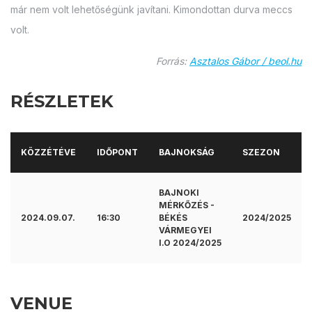
már nem volt lehetőségünk javítani. Kimondottan durva meccs
volt.
Forrás:
Asztalos Gábor / beol.hu
RÉSZLETEK
KÖZZÉTÉVE
IDŐPONT
BAJNOKSÁG
SZEZON
BAJNOKI
MÉRKŐZÉS -
2024.09.07.
16:30
BÉKÉS
2024/2025
VÁRMEGYEI
I.O 2024/2025
VENUE