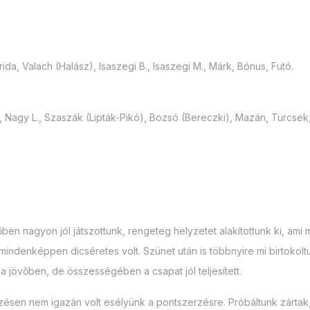
a, Valach (Halász), Isaszegi B., Isaszegi M., Márk, Bónus, Futó.
 Nagy L., Szaszák (Lipták-Pikó), Bozsó (Bereczki), Mazán, Turcsek
időben nagyon jól játszottunk, rengeteg helyzetet alakítottunk ki, 
indenképpen dicséretes volt. Szünet után is többnyire mi birtokoltuk
jövőben, de összességében a csapat jól teljesített.
zésen nem igazán volt esélyünk a pontszerzésre. Próbáltunk zártak,