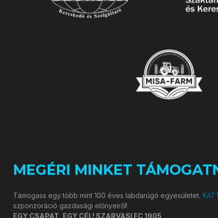
MEGÉRI MINKET TÁMOGATN
Támogass egy több mint 100 éves labdarúgó egyesületet.
KATT
szponzoráció gazdasági előnyeiről!
EGY CSAPAT, EGY CÉL! SZARVASI FC 1905