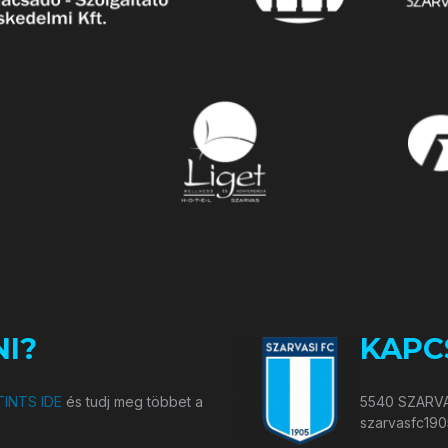
I?
KAPC
INTS IDE
és tudj meg többet a
5540 SZARVA
szarvasfc19