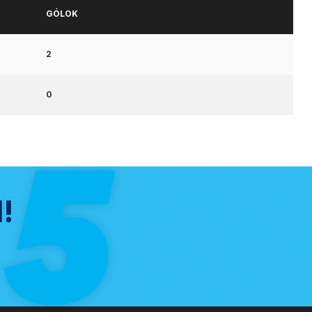
GÓLOK
2
0