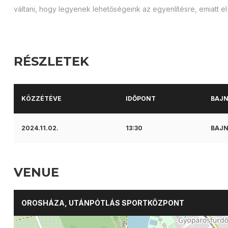
váltani, hogy legyenek lehetőségeink az egyenlítésre, emiatt e
RÉSZLETEK
KÖZZÉTÉVE
IDŐPONT
BAJ
2024.11.02.
13:30
BAJN
VENUE
OROSHÁZA, UTÁNPÓTLÁS SPORTKÖZPONT