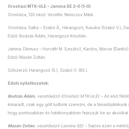
Orosházi MTK-ULE – Jamina SE 2–0 (1–0)
Orosháza, 120 néző. Vezette: Nemczov Márk.
Orosháza: Salka – Szabó Á., Harangozó, Kasuba (Szabó V.), Darid
Edző: Bodzás Ádám, Harangozó Krisztián.
Jamina: Démusz – Horváth M. (Leszkó), Kardos, Murvai (Dankó),
Edző: Mazán Zoltán.
Gólszerző: Harangozó (5.), Szabó V. (85.).
Edzői nyilatkozatok:
Bodzás Ádám
, vezetőedző (Orosházi MTK-ULE)
: – Az első fél
kimaradt, csak egy gólt tudtunk szerezni, de a támadójátékunk m
hogy pontosabban és hatékonyabban fejezzük be az akciókat a 
Mazán Zoltán
, vezetőedző (Jamina SE)
: – Sajnos ezen a mérkő