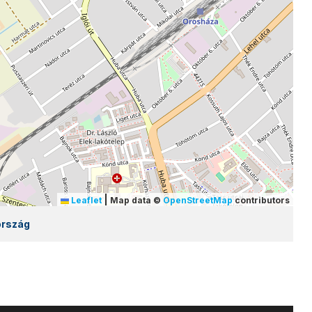
|
Leaflet
Map data ©
OpenStreetMap
contributors
ország