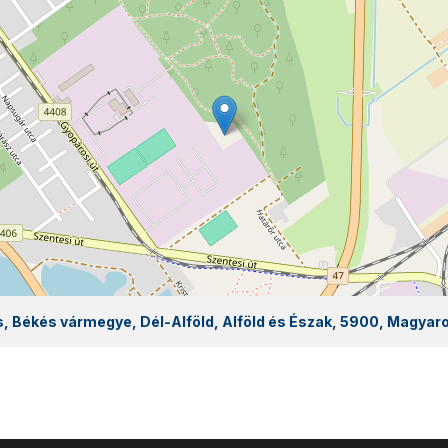
s, Békés vármegye, Dél-Alföld, Alföld és Észak, 5900, Magyar