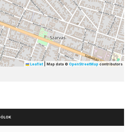
|
Leaflet
Map data ©
OpenStreetMap
contributors
GÓLOK