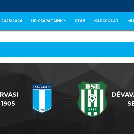
 2025/2026
UP CSAPATAINK
STÁB
KAPCSOLAT
MÚ
RVASI
DÉVAV
—
 1905
S