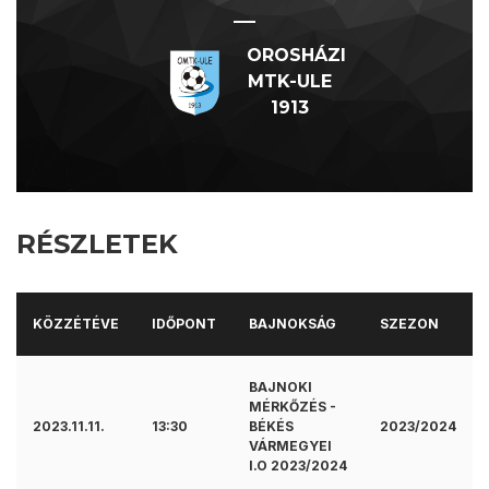
—
OROSHÁZI
MTK-ULE
1913
RÉSZLETEK
KÖZZÉTÉVE
IDŐPONT
BAJNOKSÁG
SZEZON
BAJNOKI
MÉRKŐZÉS -
2023.11.11.
13:30
BÉKÉS
2023/2024
VÁRMEGYEI
I.O 2023/2024