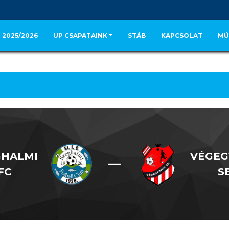
 2025/2026
UP CSAPATAINK
STÁB
KAPCSOLAT
MÚ
GHALMI
VÉGEG
—
FC
S