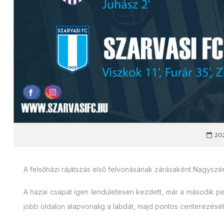
202
A felsőházi rájátszás első felvonásának zárásaként Nagyszén
A hazai csapat igen lendületesen kezdett, már a második pe
jobb oldalon alapvonalig a labdát, majd pontos centerezés