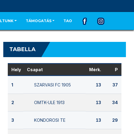
LTUNK
TÁMOGATÁS
TAO
TABELLA
Hely
Csapat
Mérk.
P
SZARVASI FC 1905
1
13
37
OMTK-ULE 1913
2
13
34
KONDOROSI TE
3
13
29