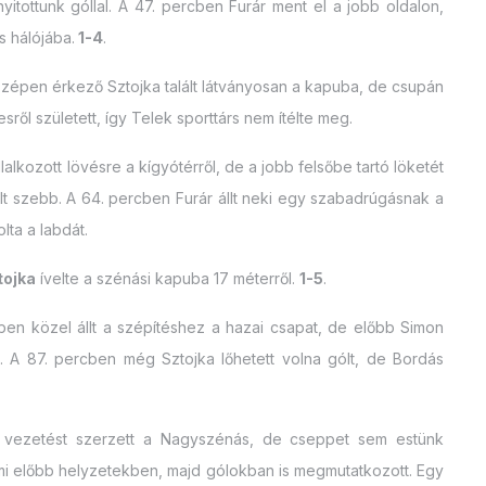
itottunk góllal. A 47. percben Furár ment el a jobb oldalon,
s hálójába.
1-4
.
középen érkező Sztojka talált látványosan a kapuba, de csupán
l született, így Telek sporttárs nem ítélte meg.
alkozott lövésre a kígyótérről, de a jobb felsőbe tartó löketét
volt szebb. A 64. percben Furár állt neki egy szabadrúgásnak a
lta a labdát.
tojka
ívelte a szénási kapuba 17 méterről.
1-5
.
ben közel állt a szépítéshez a hazai csapat, de előbb Simon
i. A 87. percben még Sztojka lőhetett volna gólt, de Bordás
ar vezetést szerzett a Nagyszénás, de cseppet sem estünk
mi előbb helyzetekben, majd gólokban is megmutatkozott. Egy