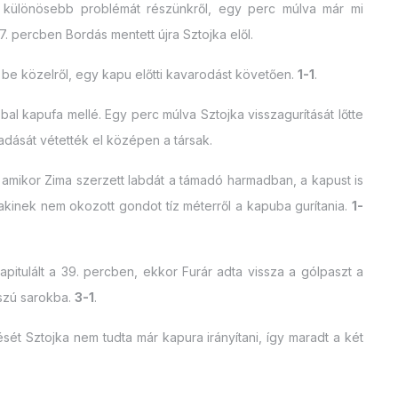
t különösebb problémát részünkről, egy perc múlva már mi
7. percben Bordás mentett újra Sztojka elől.
lt be közelről, egy kapu előtti kavarodást követően.
1-1
.
 bal kapufa mellé. Egy perc múlva Sztojka visszagurítását lőtte
eadását vétették el középen a társak.
 amikor Zima szerzett labdát a támadó harmadban, a kapust is
 akinek nem okozott gondot tíz méterről a kapuba gurítania.
1-
pitulált a 39. percben, ekkor Furár adta vissza a gólpaszt a
osszú sarokba.
3-1
.
ését Sztojka nem tudta már kapura irányítani, így maradt a két