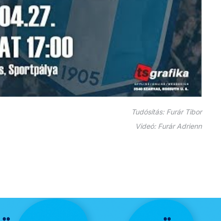
Tudósítás: Furár Tibor
Videó: Furár Adrienn