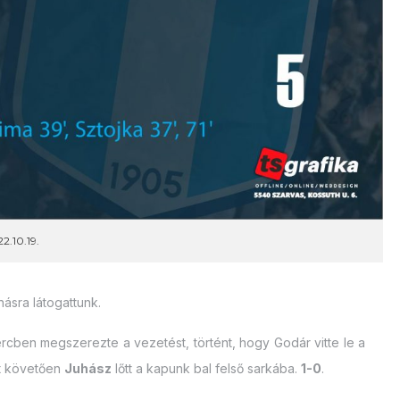
2.10.19.
ásra látogattunk.
rcben megszerezte a vezetést, történt, hogy Godár vitte le a
ét követően
Juhász
lőtt a kapunk bal felső sarkába.
1-0
.