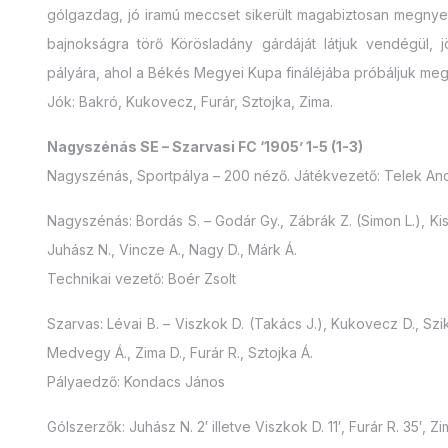
gólgazdag, jó iramú meccset sikerült magabiztosan megnyer
bajnokságra törő Körösladány gárdáját látjuk vendégül
pályára, ahol a Békés Megyei Kupa fináléjába próbáljuk m
Jók: Bakró, Kukovecz, Furár, Sztojka, Zima.
Nagyszénás SE – Szarvasi FC ‘1905’ 1-5 (1-3)
Nagyszénás, Sportpálya – 200 néző. Játékvezető: Telek Andr
Nagyszénás: Bordás S. – Godár Gy., Zábrák Z. (Simon L.), Kiss Z.
Juhász N., Vincze A., Nagy D., Márk Á.
Technikai vezető: Boér Zsolt
Szarvas: Lévai B. – Viszkok D. (Takács J.), Kukovecz D., Sziko
Medvegy Á., Zima D., Furár R., Sztojka Á.
Pályaedző: Kondacs János
Gólszerzők: Juhász N. 2′ illetve Viszkok D. 11′, Furár R. 35′, Zim