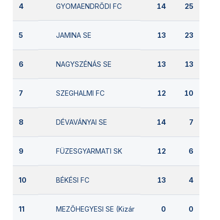
GYOMAENDRŐDI FC
4
14
25
JAMINA SE
5
13
23
NAGYSZÉNÁS SE
6
13
13
SZEGHALMI FC
7
12
10
DÉVAVÁNYAI SE
8
14
7
FÜZESGYARMATI SK
9
12
6
BÉKÉSI FC
10
13
4
MEZŐHEGYESI SE (Kizárva)
11
0
0