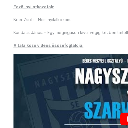
Edzői nyilatkozatok:
Boér Zsolt: – Nem nyilatkozom.
Kondacs János: – Egy megingáson kívül végig kézben tartot
A találkozó videós összefoglalója: