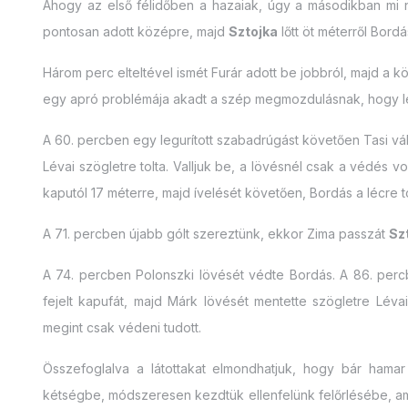
Ahogy az első félidőben a hazaiak, úgy a másodikban mi ny
pontosan adott középre, majd
Sztojka
lőtt öt méterről Bordá
Három perc elteltével ismét Furár adott be jobbról, majd a 
egy apró problémája akadt a szép megmozdulásnak, hogy lesrő
A 60. percben egy legurított szabadrúgást követően Tasi váll
Lévai szögletre tolta. Valljuk be, a lövésnél csak a védés 
kaputól 17 méterre, majd ívelését követően, Bordás a lécre to
A 71. percben újabb gólt szereztünk, ekkor Zima passzát
Sz
A 74. percben Polonszki lövését védte Bordás. A 86. perc
fejelt kapufát, majd Márk lövését mentette szögletre Léva
megint csak védeni tudott.
Összefoglalva a látottakat elmondhatjuk, hogy bár ham
kétségbe, módszeresen kezdtük ellenfelünk felőrlésébe, a