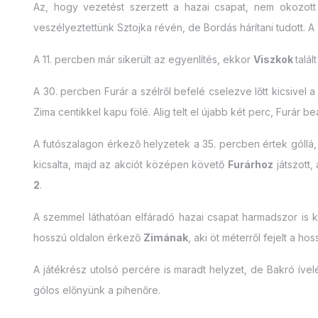
Az, hogy vezetést szerzett a hazai csapat, nem okozot
veszélyeztettünk Sztojka révén, de Bordás hárítani tudott. A 
A 11. percben már sikerült az egyenlítés, ekkor
Viszkok
talá
A 30. percben Furár a szélről befelé cselezve lőtt kicsivel a
Zima centikkel kapu fölé. Alig telt el újabb két perc, Furár b
A futószalagon érkező helyzetek a 35. percben értek góllá,
kicsalta, majd az akciót középen követő
Furárhoz
játszott,
2
.
A szemmel láthatóan elfáradó hazai csapat harmadszor is ka
hosszú oldalon érkező
Zimának
, aki öt méterről fejelt a h
A játékrész utolsó percére is maradt helyzet, de Bakró ível
gólos előnyünk a pihenőre.