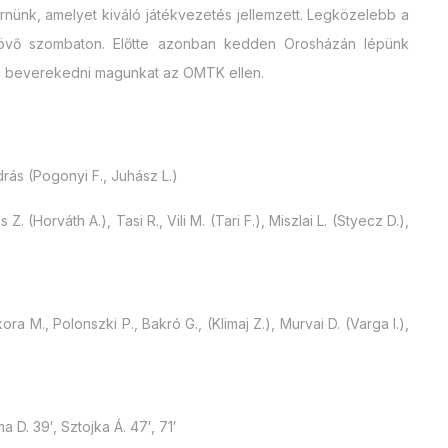
nünk, amelyet kiváló játékvezetés jellemzett. Legközelebb a
, jövő szombaton. Előtte azonban kedden Orosházán lépünk
eg beverekedni magunkat az OMTK ellen.
ás (Pogonyi F., Juhász L.)
 (Horváth A.), Tasi R., Vili M. (Tari F.), Miszlai L. (Styecz D.),
ra M., Polonszki P., Bakró G., (Klimaj Z.), Murvai D. (Varga I.),
a D. 39′, Sztojka Á. 47′, 71′