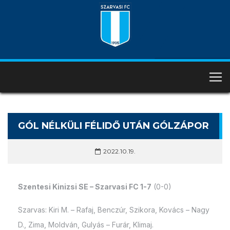
GÓL NÉLKÜLI FÉLIDŐ UTÁN GÓLZÁPOR
2022.10.19.
Szentesi Kinizsi SE – Szarvasi FC 1-7
(0-0)
Szarvas: Kiri M. – Rafaj, Benczúr, Szikora, Kovács – Nagy
D., Zima, Moldván, Gulyás – Furár, Klimaj.