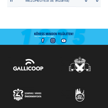
MEZŐHEGYESI SE (Kizárva)
11
0
0