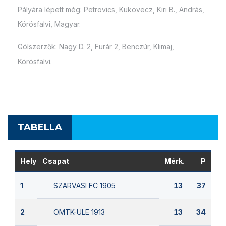
Pályára lépett még: Petrovics, Kukovecz, Kiri B., András,
Körösfalvi, Magyar.
Gólszerzők: Nagy D. 2, Furár 2, Benczúr, Klimaj,
Körösfalvi.
TABELLA
Hely
Csapat
Mérk.
P
SZARVASI FC 1905
1
13
37
OMTK-ULE 1913
2
13
34