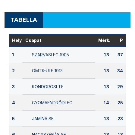
TABELLA
Hely
Csapat
Mérk.
P
SZARVASI FC 1905
1
13
37
OMTK-ULE 1913
2
13
34
KONDOROSI TE
3
13
29
GYOMAENDRŐDI FC
4
14
25
JAMINA SE
5
13
23
NAGYSZÉNÁS SE
6
13
13