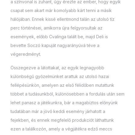
a színvonal is zuhant, úgy érezte az ember, hogy egyik
csapat sem akart már komolyabb kárt tenni a másik
hálójában. Ennek kissé ellentmond talán az utolsó tíz
perc történései, amikorra újra felgyorsultak az
események, előbb Cvalinga talált be, majd Deli is
bevette Soczó kapuját nagyarányúvá téve a
végeredményt.
Összegezve a látottakat, az egyik legnagyobb
különbségű győzelmünket arattuk az utolsó hazai
fellépésünkön, amelyen az első félidőben mutattunk
többet a tudásunkból, különösebben a fordulás után sem
lehet panasz a játékunkra, bár a magabiztos előnyünk
tudatában már a jövő keddi esemény járhatott a
fejekben, és ennek megfelelő produkciót láthattunk
ezen a találkozón, amely a végjátékra edző meccs