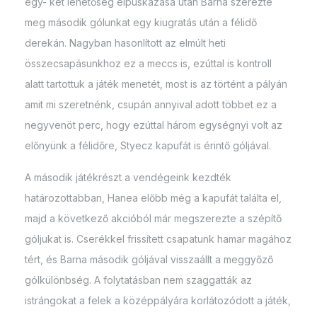
egy- két lehetőség elpuskázása után Barna szerezte
meg második gólunkat egy kiugratás után a félidő
derekán. Nagyban hasonlított az elmúlt heti
összecsapásunkhoz ez a meccs is, ezúttal is kontroll
alatt tartottuk a játék menetét, most is az történt a pályán
amit mi szeretnénk, csupán annyival adott többet ez a
negyvenöt perc, hogy ezúttal három egységnyi volt az
előnyünk a félidőre, Styecz kapufát is érintő góljával.
A második játékrészt a vendégeink kezdték
határozottabban, Hanea előbb még a kapufát találta el,
majd a következő akcióból már megszerezte a szépítő
góljukat is. Cserékkel frissített csapatunk hamar magához
tért, és Barna második góljával visszaállt a meggyőző
gólkülönbség. A folytatásban nem szaggatták az
istrángokat a felek a középpályára korlátozódott a játék,