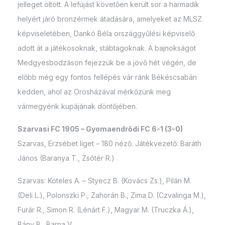
jelleget öltött. A lefújást követően került sor a harmadik
helyért járó bronzérmek átadására, amelyeket az MLSZ
képviseletében, Dankó Béla országgyűlési képviselő
adott át a játékosoknak, stábtagoknak. A bajnokságot
Medgyesbodzáson fejezzük be a jövő hét végén, de
előbb még egy fontos fellépés vár ránk Békéscsabán
kedden, ahol az Orosházával mérkőzünk meg
vármegyénk kupájának döntőjében.
Szarvasi FC 1905 – Gyomaendrődi FC 6-1 (3-0)
Szarvas, Erzsébet liget – 180 néző. Játékvezető: Baráth
János (Baranya T., Zsótér R.)
Szarvas: Köteles A. – Styecz B. (Kovács Zs.), Pilán M.
(Deli L.), Polonszki P., Zahorán B., Zima D. (Czvalinga M.),
Furár R., Simon R. (Lénárt F.), Magyar M. (Truczka Á.),
Bány B., Barna V.