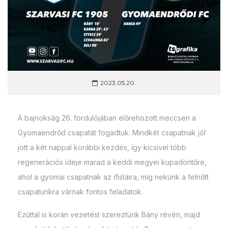
2023.05.20.
A bajnokság 26. fordulójában előrehozott meccsen a
Gyomaendrőd csapatát fogadtuk. Mindkét csapatnak jól
jött a két nappal korábbi kezdés, így kicsivel több
regenerációs ideje marad a keddi megyei kupadöntőre,
ahol a gyomai csapatnak az ifistáira, míg nekünk a felnőtt
csapatunkra várnak fontos feladatok.
Ezúttal is korán vezetést szereztünk Bány révén, majd