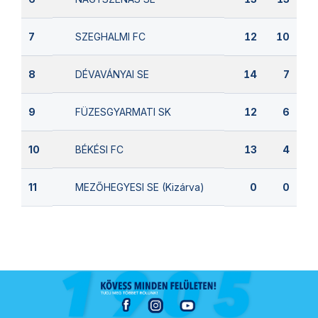
SZEGHALMI FC
7
12
10
DÉVAVÁNYAI SE
8
14
7
FÜZESGYARMATI SK
9
12
6
BÉKÉSI FC
10
13
4
MEZŐHEGYESI SE (Kizárva)
11
0
0