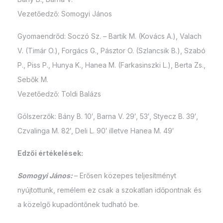
Vezetőedző: Somogyi János
Gyomaendrőd: Soczó Sz. – Bartik M. (Kovács A.), Valach
V. (Timár O.), Forgács G., Pásztor O. (Szlancsik B.), Szabó
P., Piss P., Hunya K., Hanea M. (Farkasinszki L.), Berta Zs.,
Sebők M.
Vezetőedző: Toldi Balázs
Gólszerzők: Bány B. 10′, Barna V. 29′, 53′, Styecz B. 39′,
Czvalinga M. 82′, Deli L. 90′ illetve Hanea M. 49′
Edzői értékelések:
Somogyi János:
– Erősen közepes teljesítményt
nyújtottunk, remélem ez csak a szokatlan időpontnak és
a közelgő kupadöntőnek tudható be.