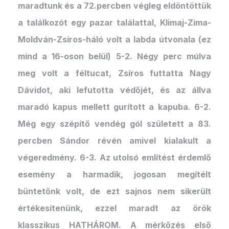
maradtunk és a 72.percben végleg eldöntöttük
a találkozót egy pazar találattal, Klimaj-Zima-
Moldván-Zsíros-háló volt a labda útvonala (ez
mind a 16-oson belül) 5-2. Négy perc múlva
meg volt a féltucat, Zsíros futtatta Nagy
Dávidot, aki lefutotta védőjét, és az állva
maradó kapus mellett gurított a kapuba. 6-2.
Még egy szépítő vendég gól született a 83.
percben Sándor révén amivel kialakult a
végeredmény. 6-3. Az utolsó említést érdemlő
esemény a harmadik, jogosan megítélt
büntetőnk volt, de ezt sajnos nem sikerült
értékesítenünk, ezzel maradt az örök
klasszikus HATHÁROM. A mérkőzés első