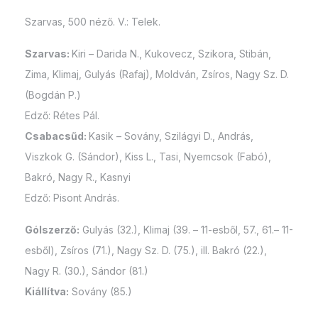
Szarvas, 500 néző. V.: Telek.
Szarvas:
Kiri – Darida N., Kukovecz, Szikora, Stibán,
Zima, Klimaj, Gulyás (Rafaj), Moldván, Zsíros, Nagy Sz. D.
(Bogdán P.)
Edző: Rétes Pál.
Csabacsűd:
Kasik – Sovány, Szilágyi D., András,
Viszkok G. (Sándor), Kiss L., Tasi, Nyemcsok (Fabó),
Bakró, Nagy R., Kasnyi
Edző: Pisont András.
Gólszerző:
Gulyás (32.), Klimaj (39. – 11-esből, 57., 61.– 11-
esből), Zsíros (71.), Nagy Sz. D. (75.), ill. Bakró (22.),
Nagy R. (30.), Sándor (81.)
Kiállítva:
Sovány (85.)