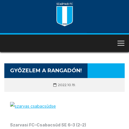
GYŐZELEM A RANGADÓN!
2022.10.19.
Szarvasi FC–Csabacsűd SE
6–3 (2–2)