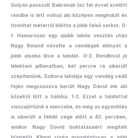
Gulyás passzolt Bakrónak (ez fél évvel ezelőtt
rendbe is lett volna) aki középen megindult és
tizenhat méterről kilőtte a jobb felső sarkot. 0-
1. Hamarosan egy újabb labda vesztés után
Nagy Roland növelte a vendégek előnyét a
jobb alsóba lőve a labdát. 0-2. Rendkívül jó
lélektani pillanatban, két percre rá sikerült
szépítenünk, Szikora labdája egy vendég védő
fején megcsúszva került Nagy Dávid elé aki
közelről lőtt a hálóba. 1-2. Ezzel a találattal
visszajöttünk a meccsbe, és még az egyenlítés
is sikerült a félidő vége előtt a 42. percben,
amikor Nagy Dávid buktatásáért megítélt
büntetőt Klimaj rúgta magabiztosan a jobb