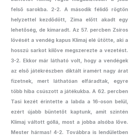
felső sarokba. 2-2. A második félidő rögtön
helyzettel kezdődött, Zima előtt akadt egy
lehetőség, de kimaradt. Az 57. percben Zsíros
lövését a vendég kapus Klimaj elé ütötte, aki a
hosszú sarkot kilőve megszerezte a vezetést.
3-2. Ekkor már látható volt, hogy a vendégek
az első játékrészben diktált iramért nagy árat
fizetnek, mert láthatóan elfáradtak, egyre
több hiba csúszott a játékukba. A 62. percben
Tasi kezét érintette a labda a 16-oson belül,
ezért újabb büntetőt kaptunk, amit szintén
Klimaj váltott góllá, most a jobba alsóba lőve.
Mester hármas! 4-2. Továbbra is lendületben