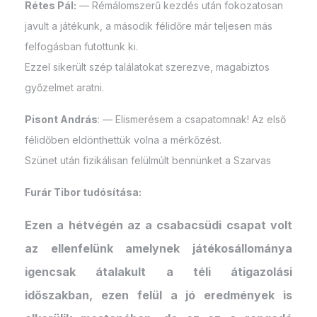
Rétes Pál:
— Rémálomszerű kezdés után fokozatosan
javult a játékunk, a második félidőre már teljesen más
felfogásban futottunk ki.
Ezzel sikerült szép találatokat szerezve, magabiztos
győzelmet aratni.
Pisont András
: — Elismerésem a csapatomnak! Az első
félidőben eldönthettük volna a mérkőzést.
Szünet után fizikálisan felülmúlt bennünket a Szarvas
Furár Tibor tudósítása:
Ezen a hétvégén az a csabacsüdi csapat volt
az ellenfelünk amelynek játékosállománya
igencsak átalakult a téli átigazolási
időszakban, ezen felül a jó eredmények is