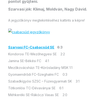
pontot gyűjteni.
Szarvasi jók: Klimaj, Moldván, Nagy Dávid.
A jegyzőkönyv megtekintéséhez kattints a képre!
Szarvasi FC–Csabacsűd SE
6:3
Kondorosi TE–Mezőhegyesi SE 2:2
Jamina SE–Békési FC 4:1
Mezőkovácsházi TE–Körösladány MSK 1:1
Gyomaendrődi FC–Szeghalmi FC 0:3
Szabadkígyósi SZSC – Füzesgyarmati SK 3:1
Tótkomlósi TC–Dévaványai SE 6:1
Méhkeréki SE–Rákóczi Vasas SE 2:0