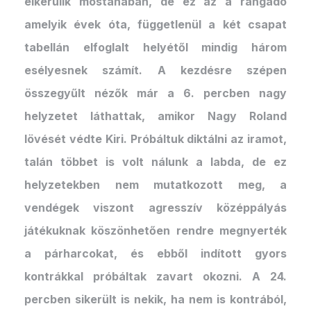
elkerülik mostanában, de ez az a rangadó
amelyik évek óta, függetlenül a két csapat
tabellán elfoglalt helyétől mindig három
esélyesnek számít. A kezdésre szépen
összegyűlt nézők már a 6. percben nagy
helyzetet láthattak, amikor Nagy Roland
lövését védte Kiri. Próbáltuk diktálni az iramot,
talán többet is volt nálunk a labda, de ez
helyzetekben nem mutatkozott meg, a
vendégek viszont agresszív középpályás
játékuknak köszönhetően rendre megnyerték
a párharcokat, és ebből indított gyors
kontrákkal próbáltak zavart okozni. A 24.
percben sikerült is nekik, ha nem is kontrából,