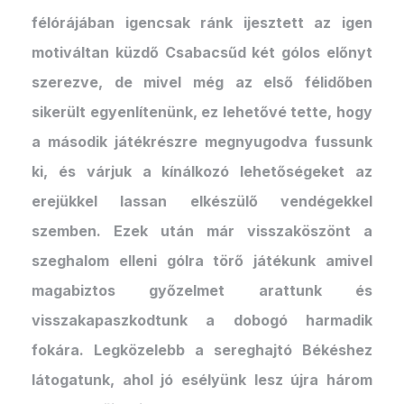
félórájában igencsak ránk ijesztett az igen
motiváltan küzdő Csabacsűd két gólos előnyt
szerezve, de mivel még az első félidőben
sikerült egyenlítenünk, ez lehetővé tette, hogy
a második játékrészre megnyugodva fussunk
ki, és várjuk a kínálkozó lehetőségeket az
erejükkel lassan elkészülő vendégekkel
szemben. Ezek után már visszaköszönt a
szeghalom elleni gólra törő játékunk amivel
magabiztos győzelmet arattunk és
visszakapaszkodtunk a dobogó harmadik
fokára. Legközelebb a sereghajtó Békéshez
látogatunk, ahol jó esélyünk lesz újra három