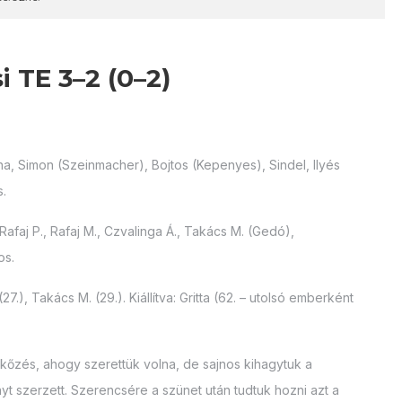
i TE 3–2 (0–2)
rna, Simon (Szeinmacher), Bojtos (Kepenyes), Sindel, Ilyés
s.
, Rafaj P., Rafaj M., Czvalinga Á., Takács M. (Gedó),
os.
 (27.), Takács M. (29.). Kiállítva: Gritta (62. – utolsó emberként
rkőzés, ahogy szerettük volna, de sajnos kihagytuk a
yt szerzett. Szerencsére a szünet után tudtuk hozni azt a