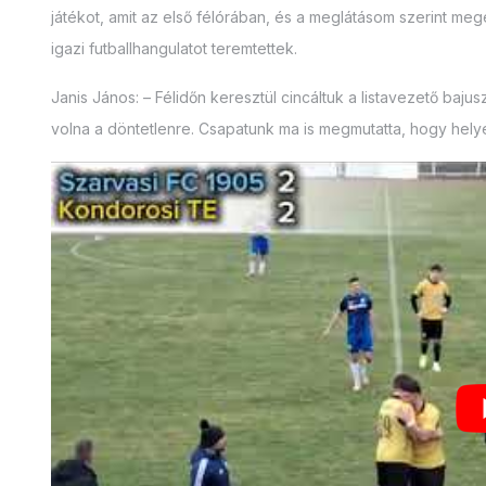
játékot, amit az első félórában, és a meglátásom szerint megé
igazi futballhangulatot teremtettek.
Janis János: – Félidőn keresztül cincáltuk a listavezető bajus
volna a döntetlenre. Csapatunk ma is megmutatta, hogy helye