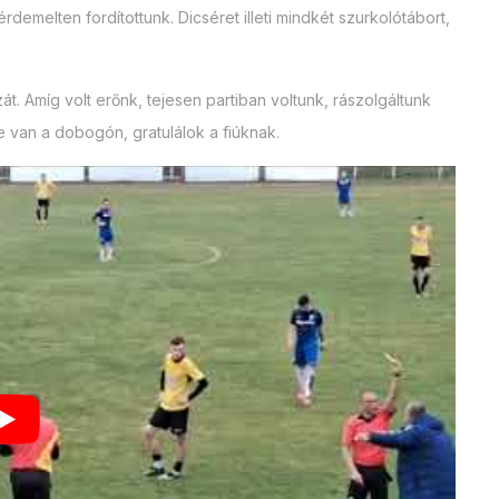
rdemelten fordítottunk. Dicséret illeti mindkét szurkolótábort,
zát. Amíg volt erőnk, tejesen partiban voltunk, rászolgáltunk
 van a dobogón, gratulálok a fiúknak.