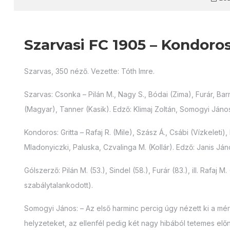
Szarvasi FC 1905 – Kondoros
Szarvas, 350 néző. Vezette: Tóth Imre.
Szarvas: Csonka – Pilán M., Nagy S., Bódai (Zima), Furár, Ba
(Magyar), Tanner (Kasik). Edző: Klimaj Zoltán, Somogyi Jáno
Kondoros: Gritta – Rafaj R. (Mile), Szász Á., Csábi (Vízkeleti)
Mladonyiczki, Paluska, Czvalinga M. (Kollár). Edző: Janis Ján
Gólszerző: Pilán M. (53.), Sindel (58.), Furár (83.), ill. Rafaj M.
szabálytalankodott).
Somogyi János: – Az első harminc percig úgy nézett ki a mé
helyzeteket, az ellenfél pedig két nagy hibából tetemes előn