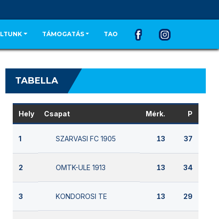
LTUNK
TÁMOGATÁS
TAO
TABELLA
Hely
Csapat
Mérk.
P
SZARVASI FC 1905
1
13
37
OMTK-ULE 1913
2
13
34
KONDOROSI TE
3
13
29