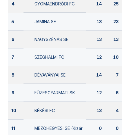
GYOMAENDRŐDI FC
4
14
25
JAMINA SE
5
13
23
NAGYSZÉNÁS SE
6
13
13
SZEGHALMI FC
7
12
10
DÉVAVÁNYAI SE
8
14
7
FÜZESGYARMATI SK
9
12
6
BÉKÉSI FC
10
13
4
MEZŐHEGYESI SE (Kizárva)
11
0
0