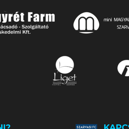
I?
KAPC