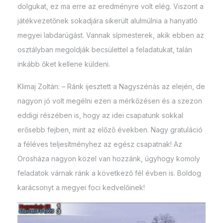
dolgukat, ez ma erre az eredményre volt elég. Viszont a
játékvezetőnek sokadjára sikerült alulmúlnia a hanyatló
megyei labdarúgást. Vannak sípmesterek, akik ebben az
osztályban megoldják becsülettel a feladatukat, talán
inkább őket kellene küldeni.
Klimaj Zoltán: – Ránk ijesztett a Nagyszénás az elején, de
nagyon jó volt megélni ezen a mérkőzésen és a szezon
eddigi részében is, hogy az idei csapatunk sokkal
erősebb fejben, mint az előző években. Nagy gratuláció
a féléves teljesítményhez az egész csapatnak! Az
Orosháza nagyon közel van hozzánk, úgyhogy komoly
feladatok várnak ránk a következő fél évben is. Boldog
karácsonyt a megyei foci kedvelőinek!