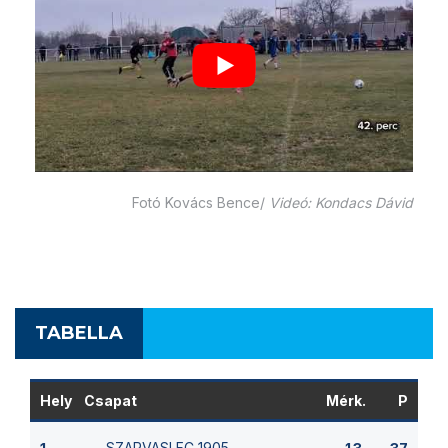
Fotó Kovács Bence/
Videó: Kondacs Dávid
TABELLA
Hely
Csapat
Mérk.
P
SZARVASI FC 1905