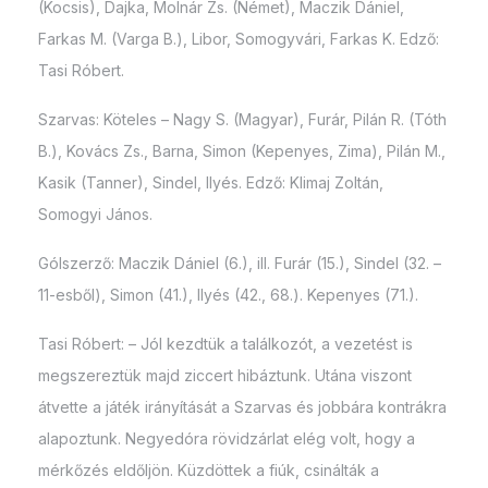
(Kocsis), Dajka, Molnár Zs. (Német), Maczik Dániel,
Farkas M. (Varga B.), Libor, Somogyvári, Farkas K. Edző:
Tasi Róbert.
Szarvas: Köteles – Nagy S. (Magyar), Furár, Pilán R. (Tóth
B.), Kovács Zs., Barna, Simon (Kepenyes, Zima), Pilán M.,
Kasik (Tanner), Sindel, Ilyés. Edző: Klimaj Zoltán,
Somogyi János.
Gólszerző: Maczik Dániel (6.), ill. Furár (15.), Sindel (32. –
11-esből), Simon (41.), Ilyés (42., 68.). Kepenyes (71.).
Tasi Róbert: – Jól kezdtük a találkozót, a vezetést is
megszereztük majd ziccert hibáztunk. Utána viszont
átvette a játék irányítását a Szarvas és jobbára kontrákra
alapoztunk. Negyedóra rövidzárlat elég volt, hogy a
mérkőzés eldőljön. Küzdöttek a fiúk, csinálták a