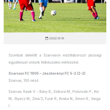
2022.10.19.
Szombat délelőtt a Szarvason edzőtáborozó jászsági
együttessel vívtunk felkészülési mérkőzést.
Szarvasi FC 1905 – Jászberényi FC 5-2 (2-2)
Szarvas, 100 néző.
Szarvas: Kasik V. – Bány B., Szikora M., Polonszki P., Kiri
M., Styecz M., Zima D, Furár R., Kriska N., Simon R., Varga
I.