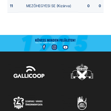
MEZŐHEGYESI SE (Kizárva)
11
0
0