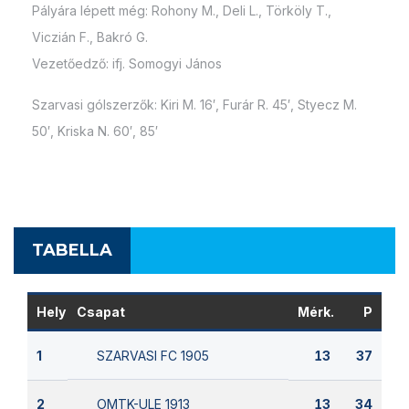
Pályára lépett még: Rohony M., Deli L., Törköly T.,
Viczián F., Bakró G.
Vezetőedző: ifj. Somogyi János
Szarvasi gólszerzők: Kiri M. 16′, Furár R. 45′, Styecz M.
50′, Kriska N. 60′, 85′
TABELLA
Hely
Csapat
Mérk.
P
SZARVASI FC 1905
1
13
37
OMTK-ULE 1913
2
13
34